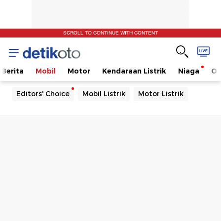
SCROLL TO CONTINUE WITH CONTENT
Berita
Mobil
Motor
Kendaraan Listrik
Niaga
Ot
Editors' Choice
Mobil Listrik
Motor Listrik