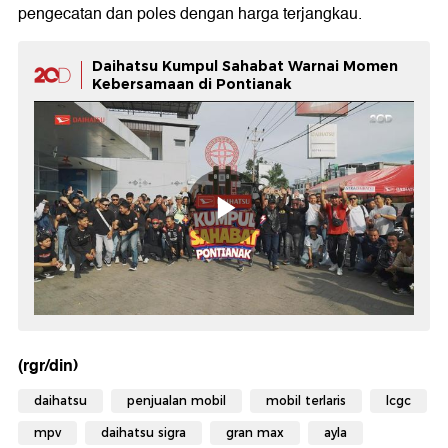
pengecatan dan poles dengan harga terjangkau.
Daihatsu Kumpul Sahabat Warnai Momen
Kebersamaan di Pontianak
(rgr/din)
daihatsu
penjualan mobil
mobil terlaris
lcgc
mpv
daihatsu sigra
gran max
ayla