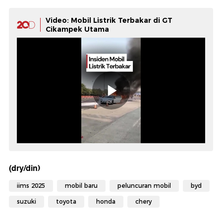
Video: Mobil Listrik Terbakar di GT
Cikampek Utama
(dry/din)
iims 2025
mobil baru
peluncuran mobil
byd
suzuki
toyota
honda
chery