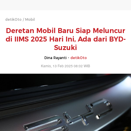
detikOto
Mobil
Deretan Mobil Baru Siap Meluncur
di IIMS 2025 Hari Ini, Ada dari BYD-
Suzuki
Dina Rayanti -
detikOto
Kamis, 13 Feb 2025 08:02 WIB