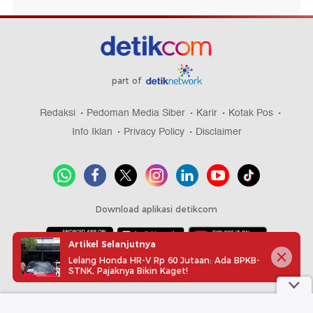
part of
Redaksi
Pedoman Media Siber
Karir
Kotak Pos
Info Iklan
Privacy Policy
Disclaimer
Download aplikasi detikcom
Artikel Selanjutnya
Lelang Honda HR-V Rp 60 Jutaan: Ada BPKB-
Copyright @ 2026 detikcom, All right reserved
STNK, Pajaknya Bikin Kaget!