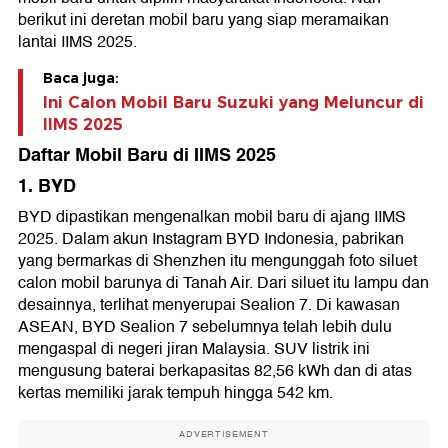
12. BAIC
berikut ini deretan mobil baru yang siap meramaikan
Ada Konser Selama 11 Hari di IIMS 2025
lantai IIMS 2025.
Baca juga:
Ini Calon Mobil Baru Suzuki yang Meluncur di
IIMS 2025
Daftar Mobil Baru di IIMS 2025
1. BYD
BYD dipastikan mengenalkan mobil baru di ajang IIMS
2025. Dalam akun Instagram BYD Indonesia, pabrikan
yang bermarkas di Shenzhen itu mengunggah foto siluet
calon mobil barunya di Tanah Air. Dari siluet itu lampu dan
desainnya, terlihat menyerupai Sealion 7. Di kawasan
ASEAN, BYD Sealion 7 sebelumnya telah lebih dulu
mengaspal di negeri jiran Malaysia. SUV listrik ini
mengusung baterai berkapasitas 82,56 kWh dan di atas
kertas memiliki jarak tempuh hingga 542 km.
ADVERTISEMENT