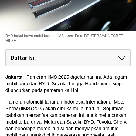
BYD bakal bawa mobil baru di IIMS 2025. Foto: REUTERS/ANNEGRET
HILSE
Daftar Isi
Daftar Mobil Baru di IIMS 2025
1. BYD
Jakarta
-
Pameran IIMS 2025 digelar hari ini. Ada ragam
2. Suzuki
mobil baru dari BYD, Suzuki, hingga Honda yang siap
3. Toyota
diluncurkan pada pameran kali ini.
4. Honda
5. Chery
Pameran otomotif tahunan Indonesia International Motor
6. Wuling
Show (IIMS) 2025 akan dibuka mulai hari ini. Sejumlah
7. Hyundai
pabrikan memanfaatkan pameran ini untuk meluncurkan
8. Honri
mobil terbarunya. Mulai dari Suzuki, BYD, Toyota, Chery,
9. Jaecoo
10. Jetour
dan beberapa merek lain sudah menyiapkan amunisi
11. Aion
mobil baru untuk dipilih masyarakat Indonesia. Nah