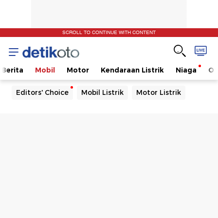
SCROLL TO CONTINUE WITH CONTENT
Berita
Mobil
Motor
Kendaraan Listrik
Niaga
Ot
Editors' Choice
Mobil Listrik
Motor Listrik