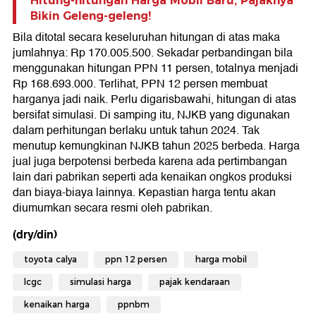
Hitung-hitungan Harga Mobil Baru, Pajaknya
Bikin Geleng-geleng!
Bila ditotal secara keseluruhan hitungan di atas maka
jumlahnya: Rp 170.005.500. Sekadar perbandingan bila
menggunakan hitungan PPN 11 persen, totalnya menjadi
Rp 168.693.000. Terlihat, PPN 12 persen membuat
harganya jadi naik. Perlu digarisbawahi, hitungan di atas
bersifat simulasi. Di samping itu, NJKB yang digunakan
dalam perhitungan berlaku untuk tahun 2024. Tak
menutup kemungkinan NJKB tahun 2025 berbeda. Harga
jual juga berpotensi berbeda karena ada pertimbangan
lain dari pabrikan seperti ada kenaikan ongkos produksi
dan biaya-biaya lainnya. Kepastian harga tentu akan
diumumkan secara resmi oleh pabrikan.
(dry/din)
toyota calya
ppn 12 persen
harga mobil
lcgc
simulasi harga
pajak kendaraan
kenaikan harga
ppnbm