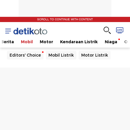
SCROLL TO CONTINUE WITH CONTENT
Berita
Mobil
Motor
Kendaraan Listrik
Niaga
Ot
Editors' Choice
Mobil Listrik
Motor Listrik