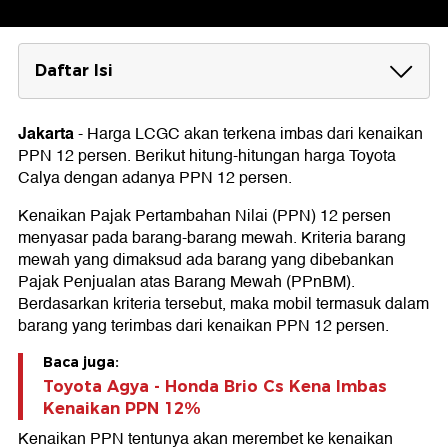
Daftar Isi
Simulasi Hitungan Harga Calya dengan PPN
12 Persen
Jakarta
-
Harga LCGC akan terkena imbas dari kenaikan
PPN 12 persen. Berikut hitung-hitungan harga Toyota
PPnBM
Calya dengan adanya PPN 12 persen.
PPN
Kenaikan Pajak Pertambahan Nilai (PPN) 12 persen
BBNKB
menyasar pada barang-barang mewah. Kriteria barang
mewah yang dimaksud ada barang yang dibebankan
PKB
Pajak Penjualan atas Barang Mewah (PPnBM).
Berdasarkan kriteria tersebut, maka mobil termasuk dalam
STNK, TNKB, BPKB
barang yang terimbas dari kenaikan PPN 12 persen.
Baca juga:
Toyota Agya - Honda Brio Cs Kena Imbas
Kenaikan PPN 12%
Kenaikan PPN tentunya akan merembet ke kenaikan