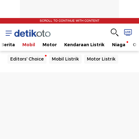
SCROLL TO CONTINUE WITH CONTENT
Berita
Mobil
Motor
Kendaraan Listrik
Niaga
Ot
Editors' Choice
Mobil Listrik
Motor Listrik