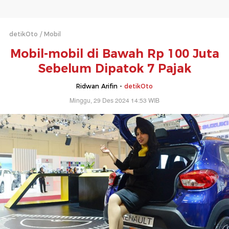
detikOto
Mobil
Mobil-mobil di Bawah Rp 100 Juta
Sebelum Dipatok 7 Pajak
Ridwan Arifin -
detikOto
Minggu, 29 Des 2024 14:53 WIB