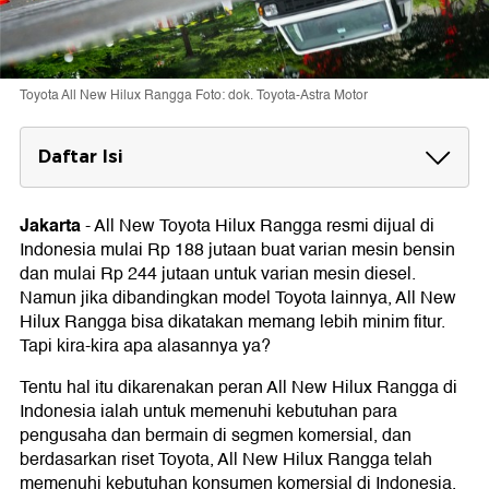
Toyota All New Hilux Rangga Foto: dok. Toyota-Astra Motor
Daftar Isi
Berikut Harga All New Toyota Hilux Rangga
per Desember 2024:
Jakarta
-
All New Toyota Hilux Rangga resmi dijual di
Mesin bensin
Indonesia mulai Rp 188 jutaan buat varian mesin bensin
Mesin diesel
dan mulai Rp 244 jutaan untuk varian mesin diesel.
Namun jika dibandingkan model Toyota lainnya, All New
Hilux Rangga bisa dikatakan memang lebih minim fitur.
Tapi kira-kira apa alasannya ya?
Tentu hal itu dikarenakan peran All New Hilux Rangga di
Indonesia ialah untuk memenuhi kebutuhan para
pengusaha dan bermain di segmen komersial, dan
berdasarkan riset Toyota, All New Hilux Rangga telah
memenuhi kebutuhan konsumen komersial di Indonesia.