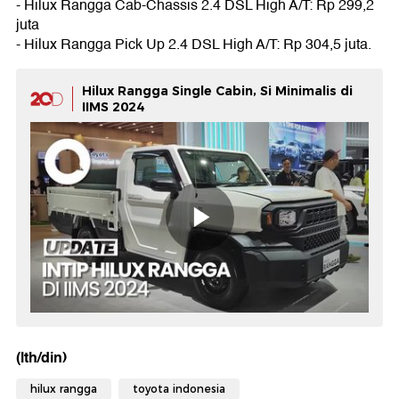
- Hilux Rangga Cab-Chassis 2.4 DSL High A/T: Rp 299,2
juta
- Hilux Rangga Pick Up 2.4 DSL High A/T: Rp 304,5 juta.
Hilux Rangga Single Cabin, Si Minimalis di
IIMS 2024
(lth/din)
hilux rangga
toyota indonesia