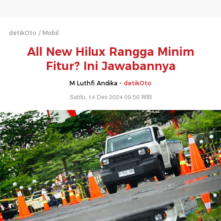
detikOto
Mobil
All New Hilux Rangga Minim
Fitur? Ini Jawabannya
M Luthfi Andika -
detikOto
Sabtu, 14 Des 2024 09:56 WIB