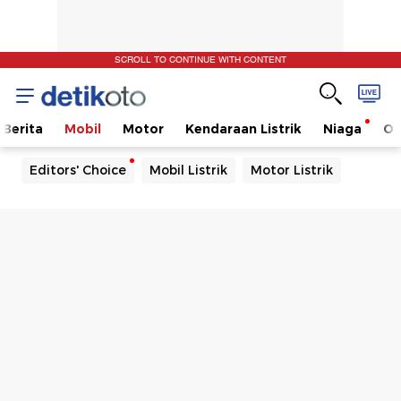
SCROLL TO CONTINUE WITH CONTENT
Berita
Mobil
Motor
Kendaraan Listrik
Niaga
Ot
Editors' Choice
Mobil Listrik
Motor Listrik