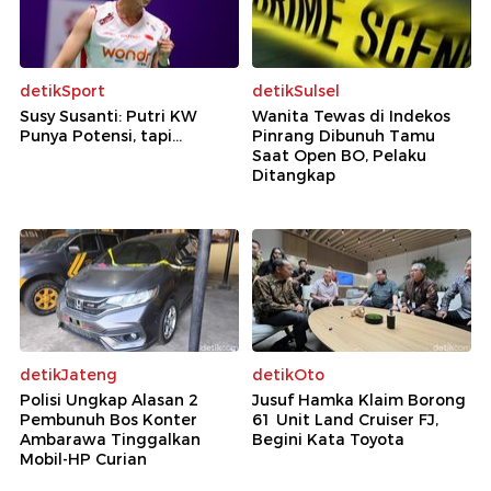
detikSport
detikSulsel
Susy Susanti: Putri KW
Wanita Tewas di Indekos
Punya Potensi, tapi...
Pinrang Dibunuh Tamu
Saat Open BO, Pelaku
Ditangkap
detikJateng
detikOto
Polisi Ungkap Alasan 2
Jusuf Hamka Klaim Borong
Pembunuh Bos Konter
61 Unit Land Cruiser FJ,
Ambarawa Tinggalkan
Begini Kata Toyota
Mobil-HP Curian