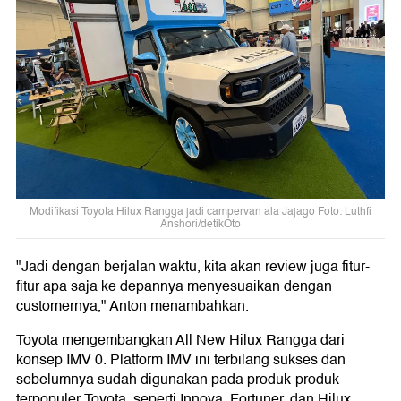
Modifikasi Toyota Hilux Rangga jadi campervan ala Jajago Foto: Luthfi
Anshori/detikOto
"Jadi dengan berjalan waktu, kita akan review juga fitur-
fitur apa saja ke depannya menyesuaikan dengan
customernya," Anton menambahkan.
Toyota mengembangkan All New Hilux Rangga dari
konsep IMV 0. Platform IMV ini terbilang sukses dan
sebelumnya sudah digunakan pada produk-produk
terpopuler Toyota, seperti Innova, Fortuner, dan Hilux.