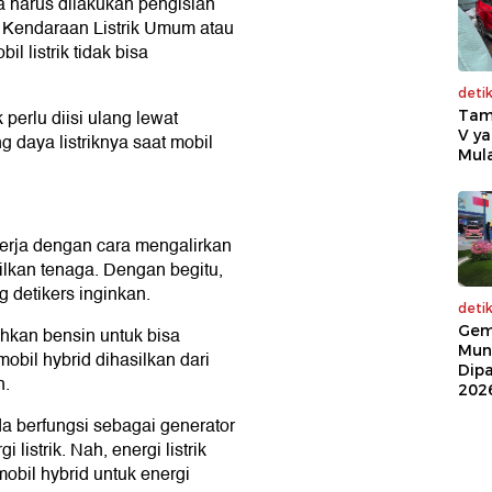
ka harus dilakukan pengisian
n Kendaraan Listrik Umum atau
l listrik tidak bisa
deti
 perlu diisi ulang lewat
Tam
V ya
 daya listriknya saat mobil
Mula
ekerja dengan cara mengalirkan
silkan tenaga. Dengan begitu,
g detikers inginkan.
deti
Gem
uhkan bensin untuk bisa
Mun
mobil hybrid dihasilkan dari
Dip
n.
202
a berfungsi sebagai generator
istrik. Nah, energi listrik
obil hybrid untuk energi