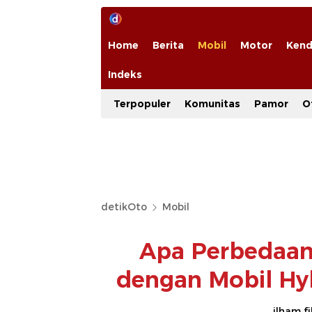
Home
Berita
Mobil
Motor
Kend
Indeks
Terpopuler
Komunitas
Pamor
O
detikOto
Mobil
Apa Perbedaan 
dengan Mobil Hyb
ilham f