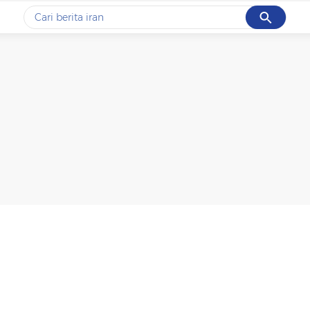
Cancel
Yang sedang ramai dicari
#1
data live draw sgp
#2
piala presiden 2026
#3
prabowo
#4
iran
#5
gempa hari ini
Promoted
Terakhir yang dicari
Loading...