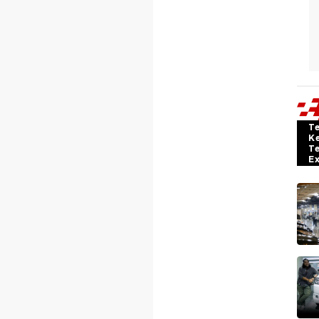
T
K
T
E