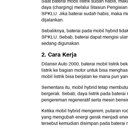
Saat baterai mobil listrik sudah habis, ma
daya (charging) melalui Stasiun Pengisia
SPKLU. Jika baterai sudah habis, maka mobi
dijalankan.
Sebaliknya, baterai pada mobil hybrid tidak
SPKLU. Sebab, baterai dapat mengisi ulang
sedang digunakan.
2. Cara Kerja
Dilansir Auto 2000, baterai mobil listrik b
listrik ke bagian motor untuk bisa mengha
mobil listrik bisa berjalan ke mana pun yan
Sementara itu, mobil hybrid tetap membut
bergerak. Sebab, daya listrik pada baterai 
pengereman regeneratif serta mesin bensi
Ketika mobil hybrid mengerem, putaran rod
yang mengubah energi gerak menjadi energi l
tersebut kemudian disimpan pada baterai m