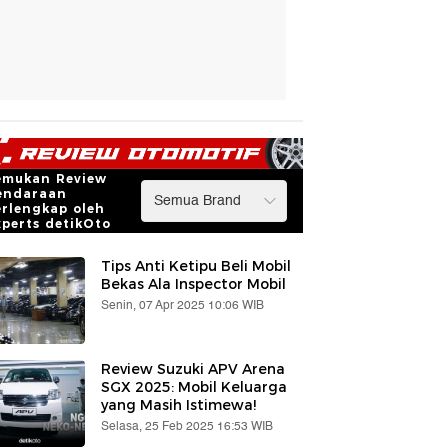
emukan Review
endaraan
erlengkap oleh
xperts detikOto
Tips Anti Ketipu Beli Mobil
Bekas Ala Inspector Mobil
Senin, 07 Apr 2025 10:06 WIB
Review Suzuki APV Arena
SGX 2025: Mobil Keluarga
yang Masih Istimewa!
Selasa, 25 Feb 2025 16:53 WIB