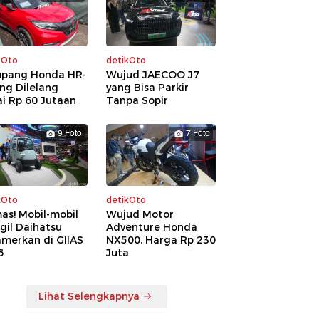
kOto
detikOto
pang Honda HR-
Wujud JAECOO J7
ng Dilelang
yang Bisa Parkir
i Rp 60 Jutaan
Tanpa Sopir
9 Foto
7 Foto
kOto
detikOto
as! Mobil-mobil
Wujud Motor
gil Daihatsu
Adventure Honda
amerkan di GIIAS
NX500, Harga Rp 230
6
Juta
Lihat Selengkapnya