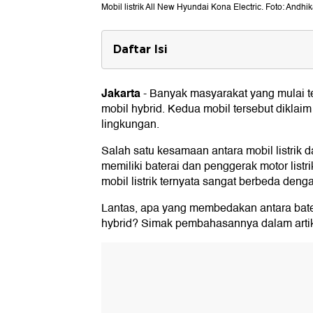
Mobil listrik All New Hyundai Kona Electric. Foto: Andhi
Daftar Isi
Perbedaan Baterai Mobil Listrik d
1. Pengisian Daya
Jakarta
-
Banyak masyarakat yang mulai ter
2. Cara Kerja
mobil hybrid. Kedua mobil tersebut diklaim 
3. Lama Usia Baterai
lingkungan.
4. Biaya Ganti Baterai
Salah satu kesamaan antara mobil listrik 
memiliki baterai dan penggerak motor listr
mobil listrik ternyata sangat berbeda deng
Lantas, apa yang membedakan antara bater
hybrid? Simak pembahasannya dalam artike