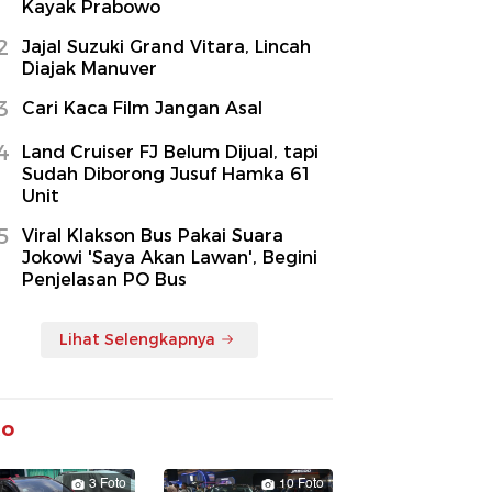
Kayak Prabowo
2
Jajal Suzuki Grand Vitara, Lincah
Diajak Manuver
3
Cari Kaca Film Jangan Asal
4
Land Cruiser FJ Belum Dijual, tapi
Sudah Diborong Jusuf Hamka 61
Unit
5
Viral Klakson Bus Pakai Suara
Jokowi 'Saya Akan Lawan', Begini
Penjelasan PO Bus
Lihat Selengkapnya
to
3 Foto
10 Foto