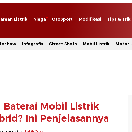
araan Listrik
Niaga
OtoSport
Modifikasi
Tips & Trik
toshow
Infografis
Street Shots
Mobil Listrik
Motor L
Baterai Mobil Listrik
rid? Ini Penjelasannya
ikriansyah -
detikOto