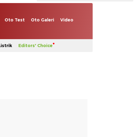
Oto Test
Oto Galeri
Video
istrik
Editors' Choice