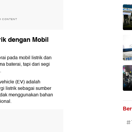
H CONTENT
rik dengan Mobil
ai pada mobil listrik dan
 baterai, tapi dari segi
.
c vehicle (EV) adalah
 listrik sebagai sumber
i tidak menggunakan bahan
ional.
Ber
T
#