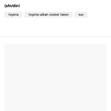
(sfn/din)
toyota
toyota urban cruiser taisor
suv