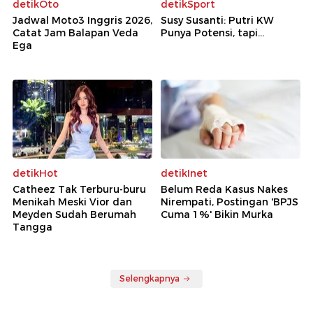
detikOto
detikSport
Jadwal Moto3 Inggris 2026,
Susy Susanti: Putri KW
Catat Jam Balapan Veda
Punya Potensi, tapi...
Ega
detikHot
detikInet
Catheez Tak Terburu-buru
Belum Reda Kasus Nakes
Menikah Meski Vior dan
Nirempati, Postingan 'BPJS
Meyden Sudah Berumah
Cuma 1%' Bikin Murka
Tangga
Selengkapnya