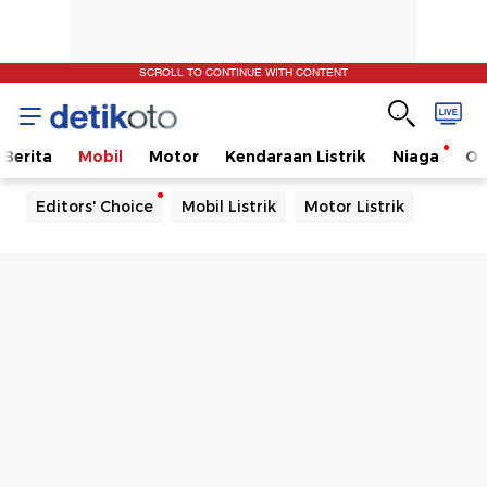
SCROLL TO CONTINUE WITH CONTENT
Berita
Mobil
Motor
Kendaraan Listrik
Niaga
Ot
Editors' Choice
Mobil Listrik
Motor Listrik