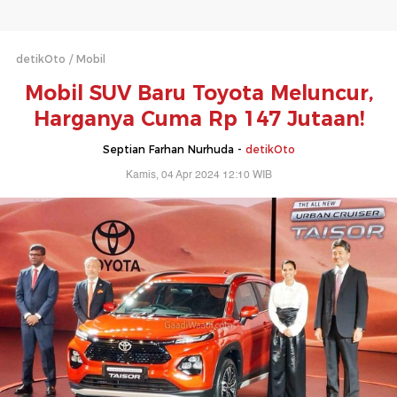
detikOto
Mobil
Mobil SUV Baru Toyota Meluncur,
Harganya Cuma Rp 147 Jutaan!
Septian Farhan Nurhuda -
detikOto
Kamis, 04 Apr 2024 12:10 WIB