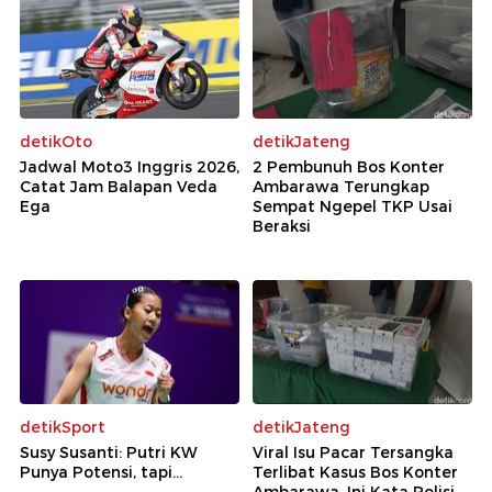
detikOto
detikJateng
Jadwal Moto3 Inggris 2026,
2 Pembunuh Bos Konter
Catat Jam Balapan Veda
Ambarawa Terungkap
Ega
Sempat Ngepel TKP Usai
Beraksi
detikSport
detikJateng
Susy Susanti: Putri KW
Viral Isu Pacar Tersangka
Punya Potensi, tapi...
Terlibat Kasus Bos Konter
Ambarawa, Ini Kata Polisi