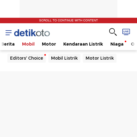
SCROLL TO CONTINUE WITH CONTENT
Berita
Mobil
Motor
Kendaraan Listrik
Niaga
Ot
Editors' Choice
Mobil Listrik
Motor Listrik