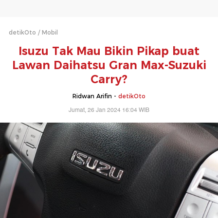
detikOto
Mobil
Isuzu Tak Mau Bikin Pikap buat
Lawan Daihatsu Gran Max-Suzuki
Carry?
Ridwan Arifin -
detikOto
Jumat, 26 Jan 2024 16:04 WIB