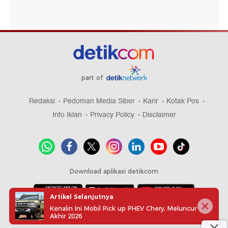
part of
Redaksi
Pedoman Media Siber
Karir
Kotak Pos
Info Iklan
Privacy Policy
Disclaimer
Download aplikasi detikcom
Artikel Selanjutnya
Kenalin Ini Mobil Pick up PHEV Chery, Meluncur
Copyright @ 2026 detikcom, All right reserved
Akhir 2026