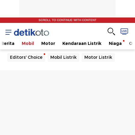
SCROLL TO CONTINUE WITH CONTENT
Berita
Mobil
Motor
Kendaraan Listrik
Niaga
Ot
Editors' Choice
Mobil Listrik
Motor Listrik