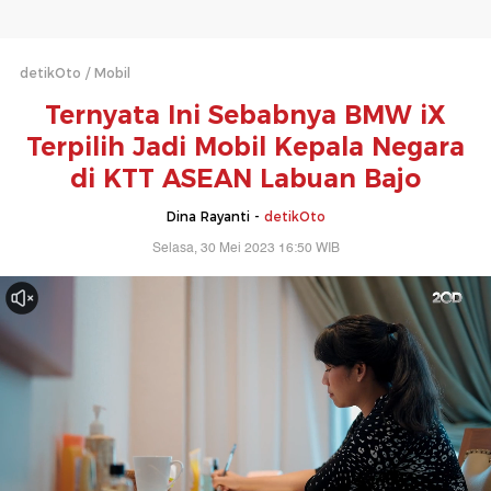
detikOto
Mobil
Ternyata Ini Sebabnya BMW iX
Terpilih Jadi Mobil Kepala Negara
di KTT ASEAN Labuan Bajo
Dina Rayanti -
detikOto
Selasa, 30 Mei 2023 16:50 WIB