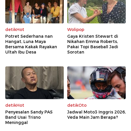
detikHot
Wolipop
Potret Sederhana nan
Gaya Kristen Stewart di
Hangat, Luna Maya
Nikahan Emma Roberts,
Bersama Kakak Rayakan
Pakai Topi Baseball Jadi
Ultah Ibu Desa
Sorotan
detikHot
detikOto
Penyesalan Sandy PAS
Jadwal Moto3 Inggris 2026,
Band Usai Trisno
Veda Main Jam Berapa?
Meninggal