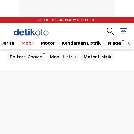
SCROLL TO CONTINUE WITH CONTENT
Berita
Mobil
Motor
Kendaraan Listrik
Niaga
Ot
Editors' Choice
Mobil Listrik
Motor Listrik