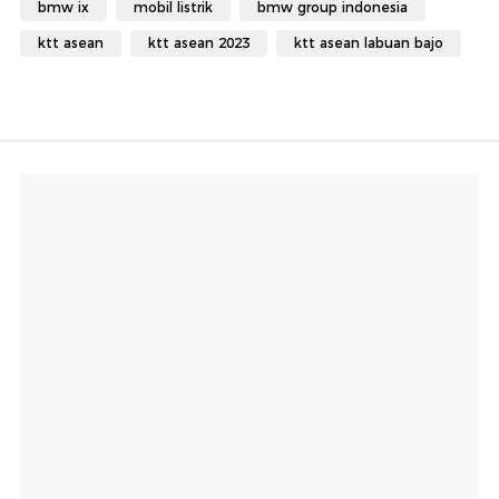
bmw ix
mobil listrik
bmw group indonesia
ktt asean
ktt asean 2023
ktt asean labuan bajo