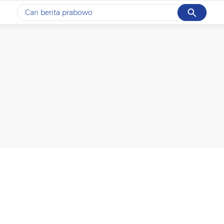
Cancel
Yang sedang ramai dicari
#1
data live draw sgp
#2
piala presiden 2026
#3
prabowo
#4
iran
#5
gempa hari ini
Promoted
Terakhir yang dicari
Loading...