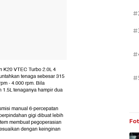
#
#
#
in K20 VTEC Turbo 2.0L 4
emuntahkan tenaga sebesar 315
#
rpm - 4.000 rpm. Bila
n 1.5L tenaganya hampir dua
nsmisi manual 6-percepatan
perpindahan gigi dibuat lebih
Fo
ystem membuat pegoperasian
yesuaikan dengan keinginan