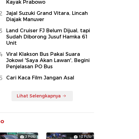
Kayak Prabowo
2
Jajal Suzuki Grand Vitara, Lincah
Diajak Manuver
3
Land Cruiser FJ Belum Dijual, tapi
Sudah Diborong Jusuf Hamka 61
Unit
4
Viral Klakson Bus Pakai Suara
Jokowi 'Saya Akan Lawan', Begini
Penjelasan PO Bus
5
Cari Kaca Film Jangan Asal
Lihat Selengkapnya
to
3 Foto
10 Foto