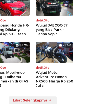
kOto
detikOto
pang Honda HR-
Wujud JAECOO J7
ng Dilelang
yang Bisa Parkir
i Rp 60 Jutaan
Tanpa Sopir
9 Foto
7 Foto
kOto
detikOto
as! Mobil-mobil
Wujud Motor
gil Daihatsu
Adventure Honda
amerkan di GIIAS
NX500, Harga Rp 230
6
Juta
Lihat Selengkapnya