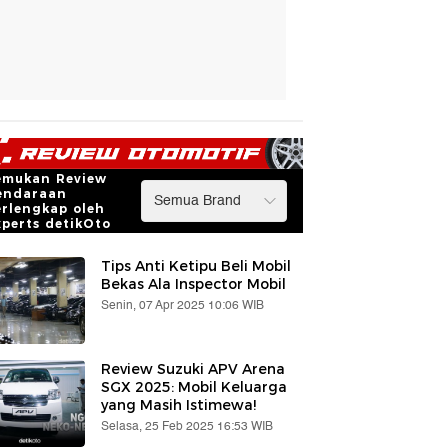
emukan Review
endaraan
erlengkap oleh
xperts detikOto
Tips Anti Ketipu Beli Mobil
Bekas Ala Inspector Mobil
Senin, 07 Apr 2025 10:06 WIB
Review Suzuki APV Arena
SGX 2025: Mobil Keluarga
yang Masih Istimewa!
Selasa, 25 Feb 2025 16:53 WIB