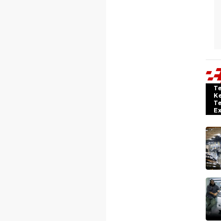
T
K
T
E