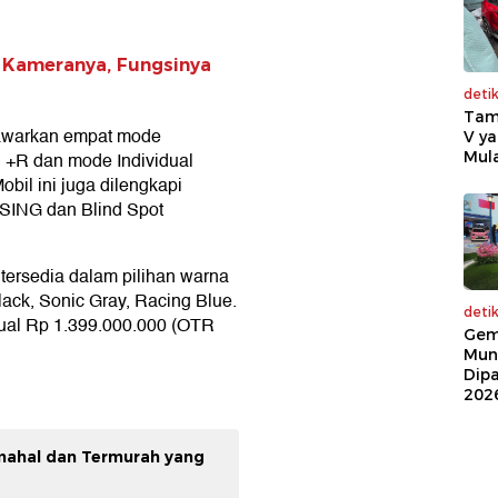
 Kameranya, Fungsinya
deti
Tam
nawarkan empat mode
V ya
Mula
n +R dan mode Individual
obil ini juga dilengkapi
SING dan Blind Spot
tersedia dalam pilihan warna
ack, Sonic Gray, Racing Blue.
deti
ijual Rp 1.399.000.000 (OTR
Gem
Mun
Dip
202
mahal dan Termurah yang