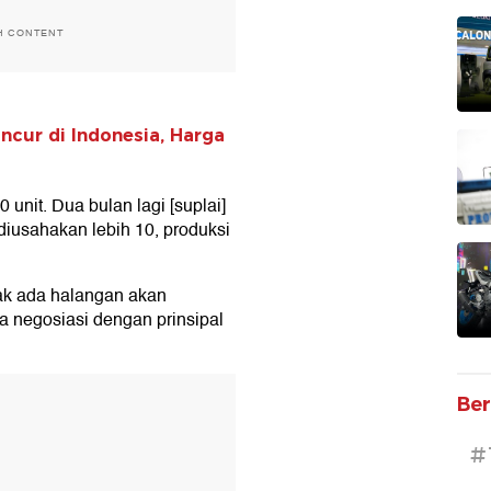
H CONTENT
ncur di Indonesia, Harga
 unit. Dua bulan lagi [suplai]
li diusahakan lebih 10, produksi
idak ada halangan akan
a negosiasi dengan prinsipal
T
Ber
#