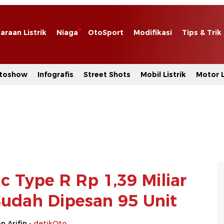
araan Listrik
Niaga
OtoSport
Modifikasi
Tips & Trik
toshow
Infografis
Street Shots
Mobil Listrik
Motor L
ic Type R Rp 1,39 Miliar
udah Dipesan 95 Unit
 Arifin -
detikOto