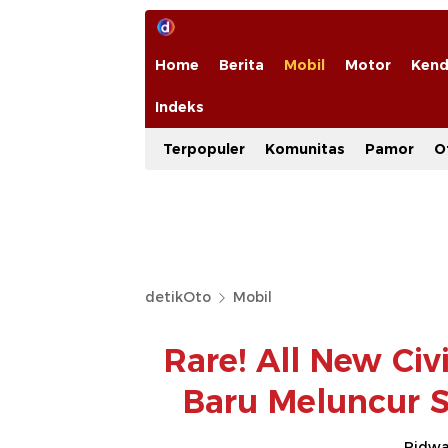
Home
Berita
Mobil
Motor
Kend
Indeks
Terpopuler
Komunitas
Pamor
O
detikOto
Mobil
Rare! All New Civ
Baru Meluncur S
Ridwan