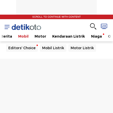
SCROLL TO CONTINUE WITH CONTENT
Berita
Mobil
Motor
Kendaraan Listrik
Niaga
Ot
Editors' Choice
Mobil Listrik
Motor Listrik