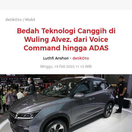
detikOto
Mobil
Bedah Teknologi Canggih di
Wuling Alvez, dari Voice
Command hingga ADAS
Luthfi Anshori -
detikOto
Minggu, 19 Feb 2023 11:10 WIB