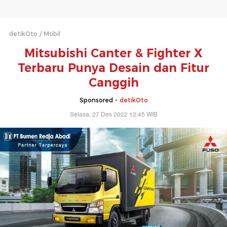
detikOto
Mobil
Mitsubishi Canter & Fighter X
Terbaru Punya Desain dan Fitur
Canggih
Sponsored -
detikOto
Selasa, 27 Des 2022 12:45 WIB