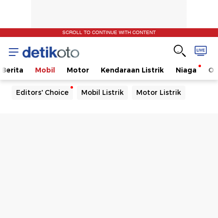
SCROLL TO CONTINUE WITH CONTENT
Berita
Mobil
Motor
Kendaraan Listrik
Niaga
Ot
Editors' Choice
Mobil Listrik
Motor Listrik