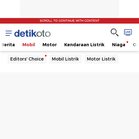
SCROLL TO CONTINUE WITH CONTENT
Berita
Mobil
Motor
Kendaraan Listrik
Niaga
Ot
Editors' Choice
Mobil Listrik
Motor Listrik