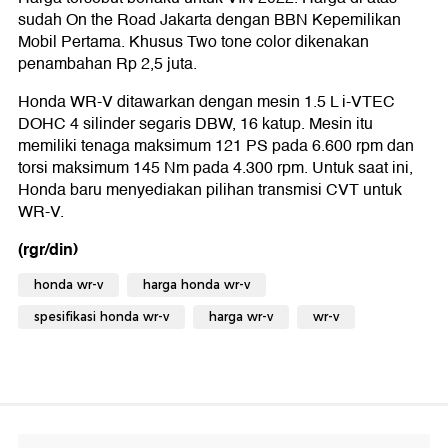
sudah On the Road Jakarta dengan BBN Kepemilikan
Mobil Pertama. Khusus Two tone color dikenakan
penambahan Rp 2,5 juta.
Honda WR-V ditawarkan dengan mesin 1.5 L i-VTEC
DOHC 4 silinder segaris DBW, 16 katup. Mesin itu
memiliki tenaga maksimum 121 PS pada 6.600 rpm dan
torsi maksimum 145 Nm pada 4.300 rpm. Untuk saat ini,
Honda baru menyediakan pilihan transmisi CVT untuk
WR-V.
(rgr/din)
honda wr-v
harga honda wr-v
spesifikasi honda wr-v
harga wr-v
wr-v