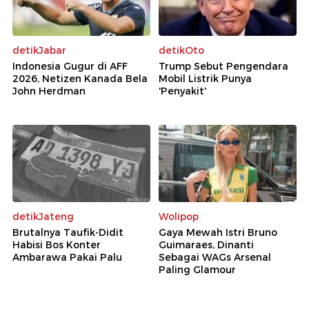
detikJabar
detikOto
Indonesia Gugur di AFF
Trump Sebut Pengendara
2026, Netizen Kanada Bela
Mobil Listrik Punya
John Herdman
'Penyakit'
detikJateng
Wolipop
Brutalnya Taufik-Didit
Gaya Mewah Istri Bruno
Habisi Bos Konter
Guimaraes, Dinanti
Ambarawa Pakai Palu
Sebagai WAGs Arsenal
Paling Glamour