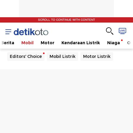
SCROLL TO CONTINUE WITH CONTENT
Berita
Mobil
Motor
Kendaraan Listrik
Niaga
Ot
Editors' Choice
Mobil Listrik
Motor Listrik