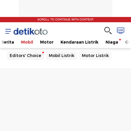
SCROLL TO CONTINUE WITH CONTENT
Berita
Mobil
Motor
Kendaraan Listrik
Niaga
Ot
Editors' Choice
Mobil Listrik
Motor Listrik