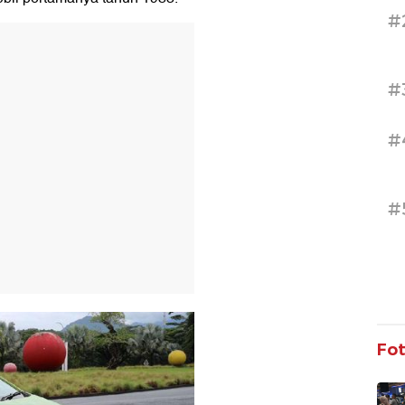
#
T
#
#
#
Fo