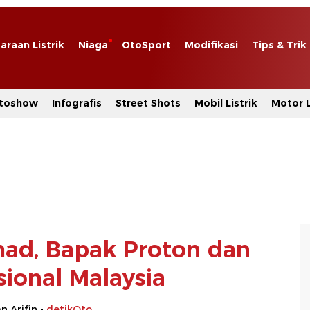
araan Listrik
Niaga
OtoSport
Modifikasi
Tips & Trik
toshow
Infografis
Street Shots
Mobil Listrik
Motor L
ad, Bapak Proton dan
sional Malaysia
 Arifin -
detikOto