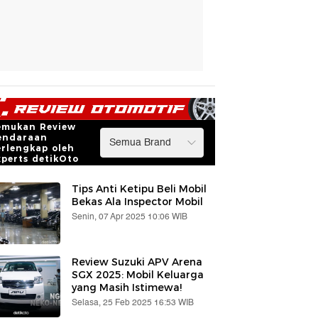
emukan Review
endaraan
erlengkap oleh
xperts detikOto
Tips Anti Ketipu Beli Mobil
Bekas Ala Inspector Mobil
Senin, 07 Apr 2025 10:06 WIB
Review Suzuki APV Arena
SGX 2025: Mobil Keluarga
yang Masih Istimewa!
Selasa, 25 Feb 2025 16:53 WIB