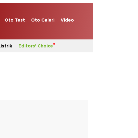
Oto Test
Oto Galeri
Video
istrik
Editors' Choice