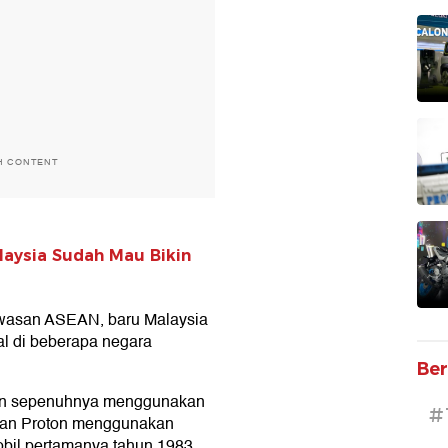
H CONTENT
laysia Sudah Mau Bikin
kawasan ASEAN, baru Malaysia
al di beberapa negara
Ber
dan sepenuhnya menggunakan
#
lan Proton menggunakan
obil pertamanya tahun 1983.