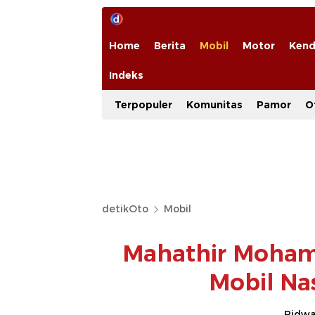
Home
Berita
Mobil
Motor
Kend
Indeks
Terpopuler
Komunitas
Pamor
O
detikOto
Mobil
Mahathir Moham
Mobil Na
Ridwan