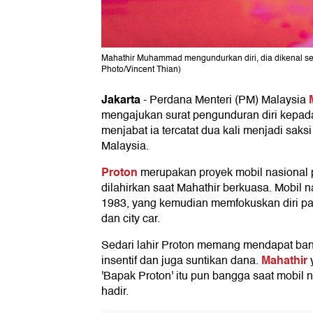
Mahathir Muhammad mengundurkan diri, dia dikenal se
Photo/Vincent Thian)
Jakarta
-
Perdana Menteri (PM) Malaysia
mengajukan surat pengunduran diri kepa
menjabat ia tercatat dua kali menjadi saksi
Malaysia.
Proton
merupakan proyek mobil nasional 
dilahirkan saat Mahathir berkuasa. Mobil n
1983, yang kemudian memfokuskan diri pa
dan city car.
Sedari lahir Proton memang mendapat bant
Mahathir
insentif dan juga suntikan dana.
y
'Bapak Proton' itu pun bangga saat mobil 
hadir.