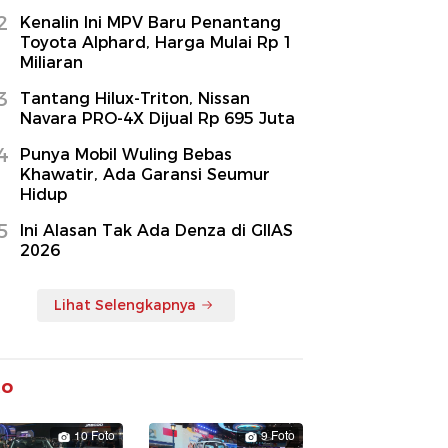
2
Kenalin Ini MPV Baru Penantang
Toyota Alphard, Harga Mulai Rp 1
Miliaran
3
Tantang Hilux-Triton, Nissan
Navara PRO-4X Dijual Rp 695 Juta
4
Punya Mobil Wuling Bebas
Khawatir, Ada Garansi Seumur
Hidup
5
Ini Alasan Tak Ada Denza di GIIAS
2026
Lihat Selengkapnya
to
10 Foto
9 Foto