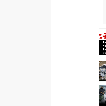
T
K
T
E