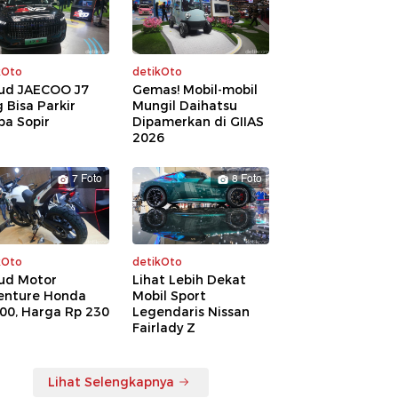
kOto
detikOto
ud JAECOO J7
Gemas! Mobil-mobil
 Bisa Parkir
Mungil Daihatsu
pa Sopir
Dipamerkan di GIIAS
2026
7 Foto
8 Foto
kOto
detikOto
ud Motor
Lihat Lebih Dekat
enture Honda
Mobil Sport
00, Harga Rp 230
Legendaris Nissan
a
Fairlady Z
Lihat Selengkapnya