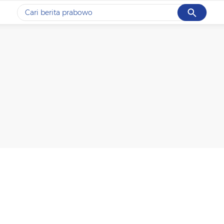
Cancel
Yang sedang ramai dicari
#1
gempa hari ini
#2
gempa
#3
prabowo
#4
iran
#5
demo
Promoted
Terakhir yang dicari
Loading...