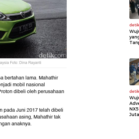
deti
Wuj
yang
Tan
laysia Foto: Dina Rayanti
sa bertahan lama. Mahathir
njadi mobil nasional
Proton dibeli oleh perusahaan
deti
Wuj
Adv
n pada Juni 2017 telah dibeli
NX5
Jut
rusahaan asing, Mahathir tak
angan anaknya.