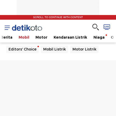
SCROLL TO CONTINUE WITH CONTENT
Berita
Mobil
Motor
Kendaraan Listrik
Niaga
Ot
Editors' Choice
Mobil Listrik
Motor Listrik