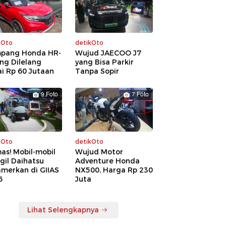
kOto
detikOto
pang Honda HR-
Wujud JAECOO J7
ng Dilelang
yang Bisa Parkir
i Rp 60 Jutaan
Tanpa Sopir
9 Foto
7 Foto
kOto
detikOto
as! Mobil-mobil
Wujud Motor
gil Daihatsu
Adventure Honda
amerkan di GIIAS
NX500, Harga Rp 230
6
Juta
Lihat Selengkapnya