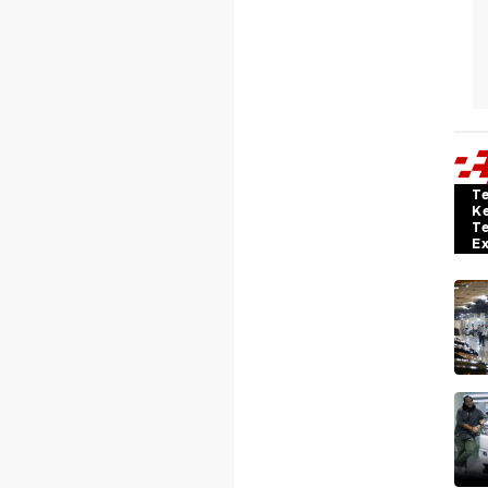
T
K
T
E