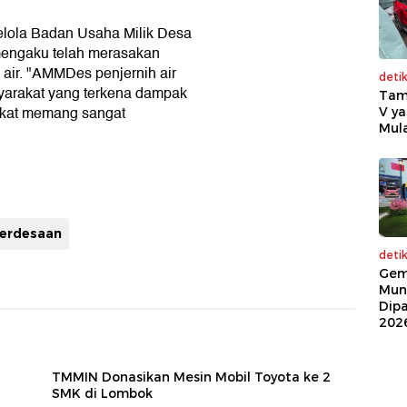
elola Badan Usaha Milik Desa
mengaku telah merasakan
air. "AMMDes penjernih air
deti
yarakat yang terkena dampak
Tam
akat memang sangat
V ya
Mula
perdesaan
deti
Gem
Mun
Dip
202
TMMIN Donasikan Mesin Mobil Toyota ke 2
SMK di Lombok