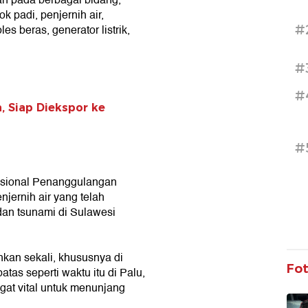
n pada berbagai bidang,
k padi, penjernih air,
#
s beras, generator listrik,
#
#
, Siap Diekspor ke
#
 Nasional Penanggulangan
ernih air yang telah
dan tsunami di Sulawesi
kan sekali, khususnya di
Fo
atas seperti waktu itu di Palu,
ngat vital untuk menunjang