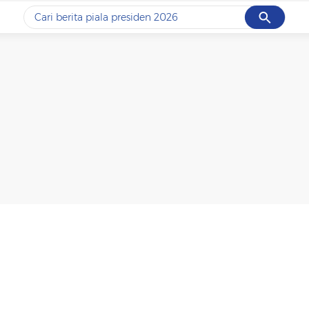
Cancel
Yang sedang ramai dicari
#1
data live draw sgp
#2
piala presiden 2026
#3
prabowo
#4
iran
#5
gempa hari ini
Promoted
Terakhir yang dicari
Loading...