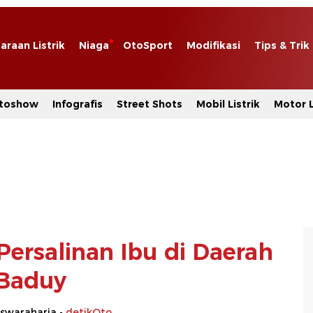
araan Listrik
Niaga
OtoSport
Modifikasi
Tips & Trik
toshow
Infografis
Street Shots
Mobil Listrik
Motor L
Persalinan Ibu di Daerah
Baduy
swaraharja -
detikOto