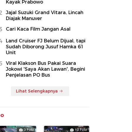
Kayak Prabowo
2
Jajal Suzuki Grand Vitara, Lincah
Diajak Manuver
3
Cari Kaca Film Jangan Asal
4
Land Cruiser FJ Belum Dijual, tapi
Sudah Diborong Jusuf Hamka 61
Unit
5
Viral Klakson Bus Pakai Suara
Jokowi 'Saya Akan Lawan', Begini
Penjelasan PO Bus
Lihat Selengkapnya
to
3 Foto
10 Foto