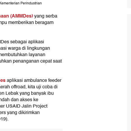
Kementerian Perindustrian
esaan (AMMDes)
yang serba
ampu memberikan beragam
es sebagai aplikasi
asi warga di lingkungan
membutuhkan layanan
tuhkan penanganan cepat saat
es
aplikasi ambulance feeder
ah offroad, kita uji coba di
en Lebak yang banyak ibu
ndah dan akses ke
er USAID Jalin Project
ers yang dikirimkan
19).