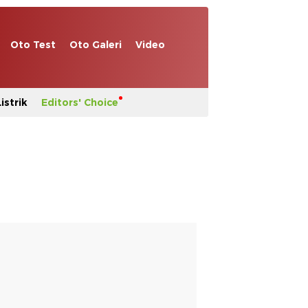
Oto Test
Oto Galeri
Video
istrik
Editors' Choice