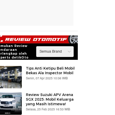
emukan Review
endaraan
erlengkap oleh
xperts detikOto
Tips Anti Ketipu Beli Mobil
Bekas Ala Inspector Mobil
Senin, 07 Apr 2025 10:06 WIB
Review Suzuki APV Arena
SGX 2025: Mobil Keluarga
yang Masih Istimewa!
Selasa, 25 Feb 2025 16:53 WIB