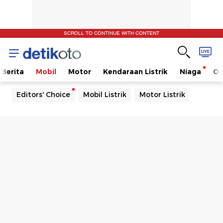
SCROLL TO CONTINUE WITH CONTENT
Berita
Mobil
Motor
Kendaraan Listrik
Niaga
Ot
Editors' Choice
Mobil Listrik
Motor Listrik