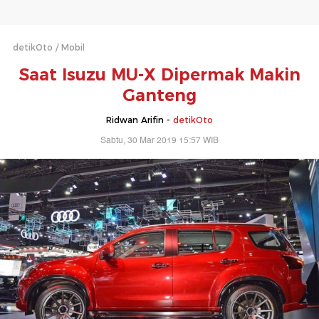
detikOto
Mobil
Saat Isuzu MU-X Dipermak Makin
Ganteng
Ridwan Arifin -
detikOto
Sabtu, 30 Mar 2019 15:57 WIB