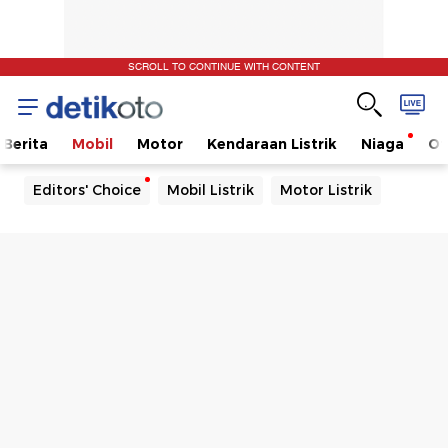
SCROLL TO CONTINUE WITH CONTENT
Berita
Mobil
Motor
Kendaraan Listrik
Niaga
Ot
Editors' Choice
Mobil Listrik
Motor Listrik