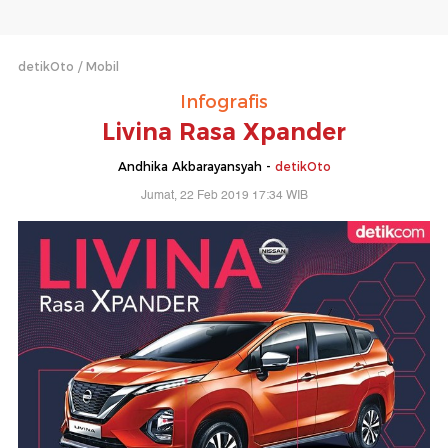
detikOto
Mobil
Infografis
Livina Rasa Xpander
Andhika Akbarayansyah -
detikOto
Jumat, 22 Feb 2019 17:34 WIB