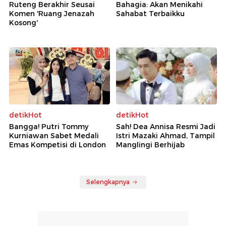
Ruteng Berakhir Seusai
Bahagia: Akan Menikahi
Komen 'Ruang Jenazah
Sahabat Terbaikku
Kosong'
detikHot
detikHot
Bangga! Putri Tommy
Sah! Dea Annisa Resmi Jadi
Kurniawan Sabet Medali
Istri Mazaki Ahmad, Tampil
Emas Kompetisi di London
Manglingi Berhijab
Selengkapnya