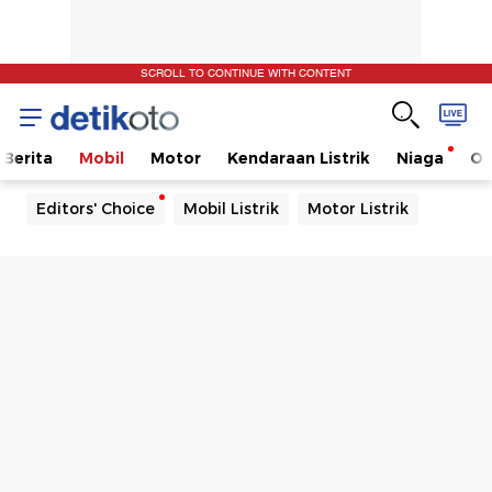
SCROLL TO CONTINUE WITH CONTENT
Berita
Mobil
Motor
Kendaraan Listrik
Niaga
Ot
Editors' Choice
Mobil Listrik
Motor Listrik