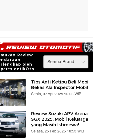
emukan Review
endaraan
erlengkap oleh
xperts detikOto
Tips Anti Ketipu Beli Mobil
Bekas Ala Inspector Mobil
Senin, 07 Apr 2025 10:06 WIB
Review Suzuki APV Arena
SGX 2025: Mobil Keluarga
yang Masih Istimewa!
Selasa, 25 Feb 2025 16:53 WIB