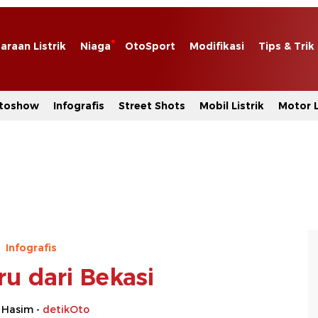
araan Listrik
Niaga
OtoSport
Modifikasi
Tips & Trik
toshow
Infografis
Street Shots
Mobil Listrik
Motor L
Infografis
u dari Bekasi
 Hasim -
detikOto