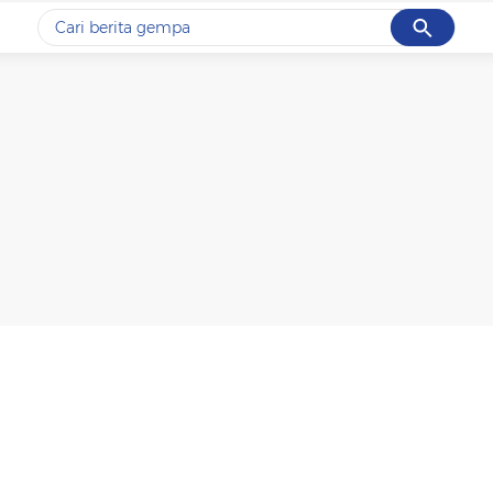
Cancel
Yang sedang ramai dicari
#1
gempa hari ini
#2
demo
#3
gempa
#4
iran
#5
prabowo
Promoted
Terakhir yang dicari
Loading...