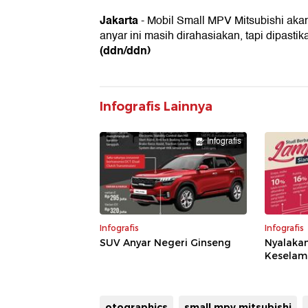
Jakarta
- Mobil Small MPV Mitsubishi aka
anyar ini masih dirahasiakan, tapi dipast
(ddn/ddn)
Infografis Lainnya
Infografis
Infografis
Infografis
SUV Anyar Negeri Ginseng
Nyalaka
Keselam
otographics
small mpv mitsubishi