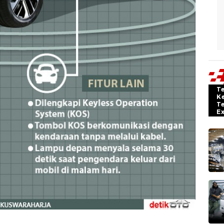
T
K
T
E