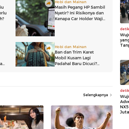
deti
Wuj
yang
Tan
deti
Selengkapnya
Wuj
Adv
NX5
Jut