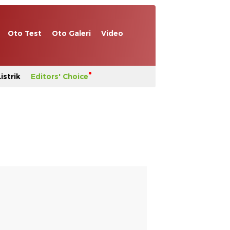
Oto Test
Oto Galeri
Video
istrik
Editors' Choice