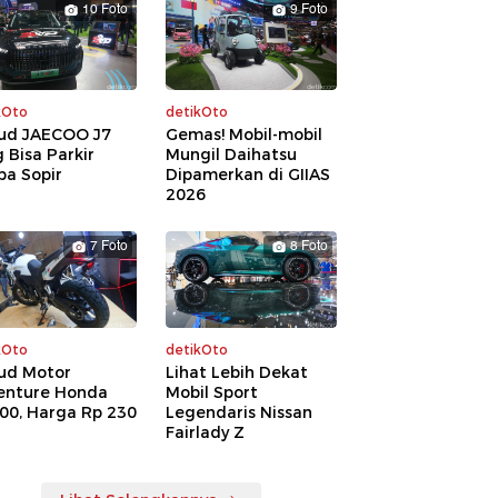
10 Foto
9 Foto
kOto
detikOto
ud JAECOO J7
Gemas! Mobil-mobil
 Bisa Parkir
Mungil Daihatsu
pa Sopir
Dipamerkan di GIIAS
2026
7 Foto
8 Foto
kOto
detikOto
ud Motor
Lihat Lebih Dekat
enture Honda
Mobil Sport
00, Harga Rp 230
Legendaris Nissan
a
Fairlady Z