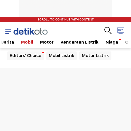
SCROLL TO CONTINUE WITH CONTENT
Berita
Mobil
Motor
Kendaraan Listrik
Niaga
Ot
Editors' Choice
Mobil Listrik
Motor Listrik