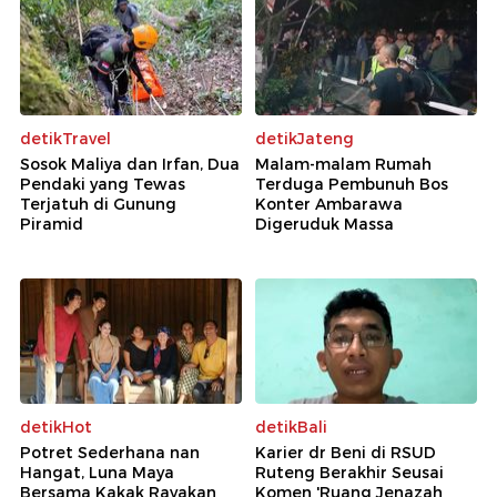
detikTravel
detikJateng
Sosok Maliya dan Irfan, Dua
Malam-malam Rumah
Pendaki yang Tewas
Terduga Pembunuh Bos
Terjatuh di Gunung
Konter Ambarawa
Piramid
Digeruduk Massa
detikHot
detikBali
Potret Sederhana nan
Karier dr Beni di RSUD
Hangat, Luna Maya
Ruteng Berakhir Seusai
Bersama Kakak Rayakan
Komen 'Ruang Jenazah