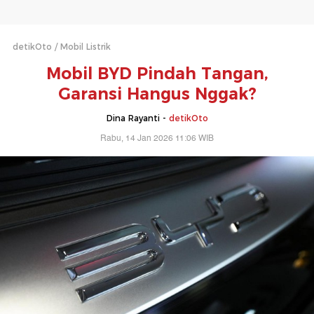
detikOto
Mobil Listrik
Mobil BYD Pindah Tangan,
Garansi Hangus Nggak?
Dina Rayanti -
detikOto
Rabu, 14 Jan 2026 11:06 WIB