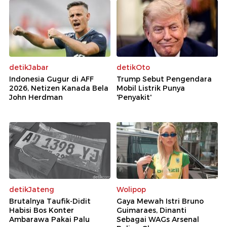
detikJabar
detikOto
Indonesia Gugur di AFF
Trump Sebut Pengendara
2026, Netizen Kanada Bela
Mobil Listrik Punya
John Herdman
'Penyakit'
detikJateng
Wolipop
Brutalnya Taufik-Didit
Gaya Mewah Istri Bruno
Habisi Bos Konter
Guimaraes, Dinanti
Ambarawa Pakai Palu
Sebagai WAGs Arsenal