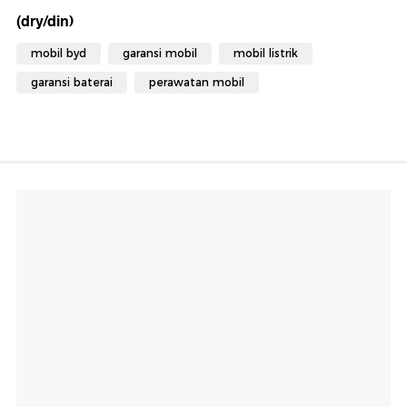
(dry/din)
mobil byd
garansi mobil
mobil listrik
garansi baterai
perawatan mobil