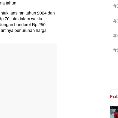
ma tahun.
#
ntuk lansiran tahun 2024 dan
 Rp 70 juta dalam waktu
#
i dengan banderol Rp 250
u artinya penurunan harga
#
T
#
Fo