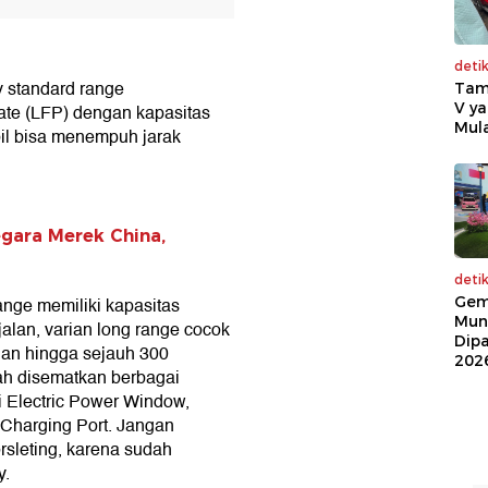
deti
v standard range
Tam
V ya
ate (LFP) dengan kapasitas
Mula
il bisa menempuh jarak
egara Merek China,
deti
Gem
ange memiliki kapasitas
Mun
jalan, varian long range cocok
Dip
an hingga sejauh 300
202
udah disematkan berbagai
i Electric Power Window,
 Charging Port. Jangan
rsleting, karena sudah
y.