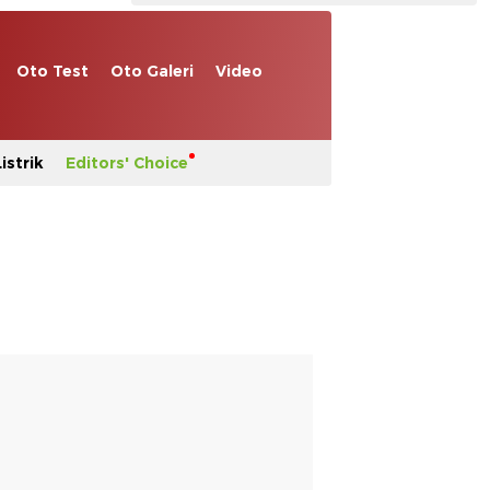
Oto Test
Oto Galeri
Video
istrik
Editors' Choice