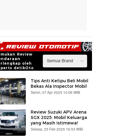
emukan Review
endaraan
erlengkap oleh
xperts detikOto
Tips Anti Ketipu Beli Mobil
Bekas Ala Inspector Mobil
Senin, 07 Apr 2025 10:06 WIB
Review Suzuki APV Arena
SGX 2025: Mobil Keluarga
yang Masih Istimewa!
Selasa, 25 Feb 2025 16:53 WIB