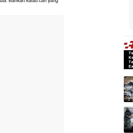
ta. Bahkan kalau cari yang
T
K
T
E