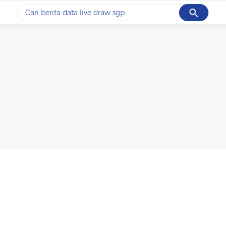
Cancel
Yang sedang ramai dicari
#1
data live draw sgp
#2
piala presiden 2026
#3
prabowo
#4
iran
#5
gempa hari ini
Promoted
Terakhir yang dicari
Loading...