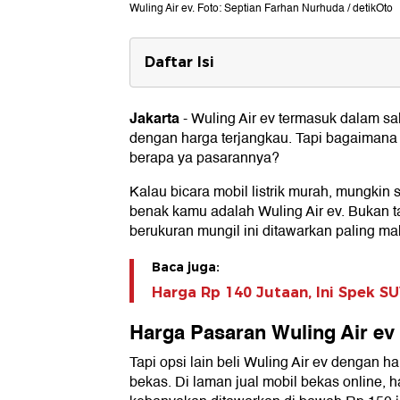
Wuling Air ev. Foto: Septian Farhan Nurhuda / detikOto
Daftar Isi
Harga Pasaran Wuling Air ev Bek
Spesifikasi Wuling Air ev
Jakarta
-
Wuling Air ev termasuk dalam sal
dengan harga terjangkau. Tapi bagaimana
berapa ya pasarannya?
Kalau bicara mobil listrik murah, mungkin 
benak kamu adalah Wuling Air ev. Bukan tan
berukuran mungil ini ditawarkan paling ma
Baca juga:
Harga Rp 140 Jutaan, Ini Spek S
Harga Pasaran Wuling Air ev
Tapi opsi lain beli Wuling Air ev dengan h
bekas. Di laman jual mobil bekas online, 