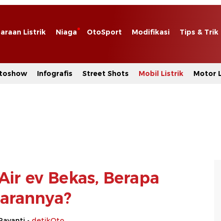
araan Listrik
Niaga
OtoSport
Modifikasi
Tips & Trik
toshow
Infografis
Street Shots
Mobil Listrik
Motor L
Air ev Bekas, Berapa
arannya?
Rayanti -
detikOto