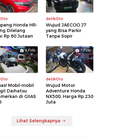
kOto
detikOto
pang Honda HR-
Wujud JAECOO J7
ng Dilelang
yang Bisa Parkir
i Rp 60 Jutaan
Tanpa Sopir
9 Foto
7 Foto
kOto
detikOto
as! Mobil-mobil
Wujud Motor
gil Daihatsu
Adventure Honda
amerkan di GIIAS
NX500, Harga Rp 230
6
Juta
Lihat Selengkapnya