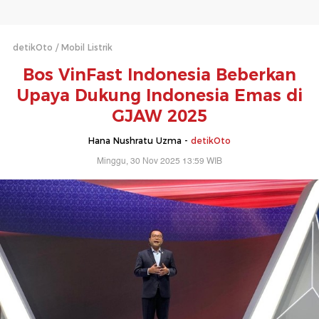
detikOto
Mobil Listrik
Bos VinFast Indonesia Beberkan
Upaya Dukung Indonesia Emas di
GJAW 2025
Hana Nushratu Uzma -
detikOto
Minggu, 30 Nov 2025 13:59 WIB