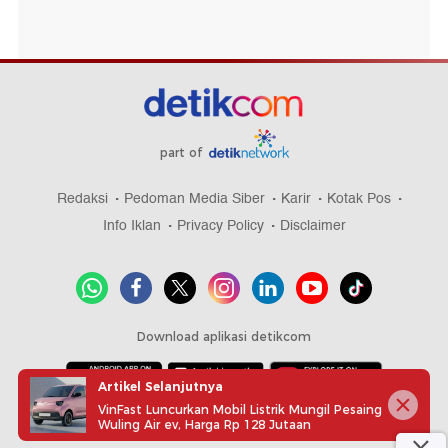
part of
Redaksi
Pedoman Media Siber
Karir
Kotak Pos
Info Iklan
Privacy Policy
Disclaimer
Download aplikasi detikcom
Artikel Selanjutnya
VinFast Luncurkan Mobil Listrik Mungil Pesaing
Copyright @ 2026 detikcom, All right reserved
Wuling Air ev, Harga Rp 128 Jutaan