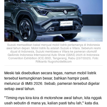
Suzuki memastikan bakal menjual mobil listrik pertamanya di Indonesia
awal tahun depan. Mobil listrik itu adalah Suzuki e Vitara. Sebelum resmi
dijual di Indonesia, Suzuki membawa e Vitara ke pameran otomotif
Gaikindo Indonesia Internasional Auto Show (GIIAS) 2025 di Indonesia
Convention Exhibition (ICE) BSD, Tangerang, Rabu (23/7/2025). Foto:
Rifkianto Nugroho/detikcom
Meski tak disebutkan secara tegas, namun mobil listrik
tersebut kemungkinan besar, bahkan hampir pasti,
meluncur di IIMS 2026. Sebab, pameran tersebut digelar
setiap awal tahun.
"Timing-nya kira-kira di motorshow awal tahun, kita nggak
usah sebutin di mana ya, kalian pasti tahu lah," kata dia.