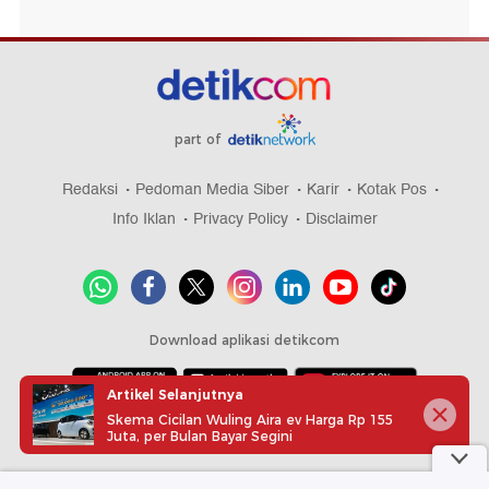
part of
Redaksi
Pedoman Media Siber
Karir
Kotak Pos
Info Iklan
Privacy Policy
Disclaimer
Download aplikasi detikcom
Artikel Selanjutnya
Skema Cicilan Wuling Aira ev Harga Rp 155
Copyright @ 2026 detikcom, All right reserved
Juta, per Bulan Bayar Segini