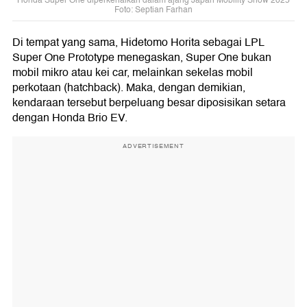
Honda Super One diperkenalkan dalam ajang Japan Mobility Show 2025
Foto: Septian Farhan
Di tempat yang sama, Hidetomo Horita sebagai LPL
Super One Prototype menegaskan, Super One bukan
mobil mikro atau kei car, melainkan sekelas mobil
perkotaan (hatchback). Maka, dengan demikian,
kendaraan tersebut berpeluang besar diposisikan setara
dengan Honda Brio EV.
ADVERTISEMENT