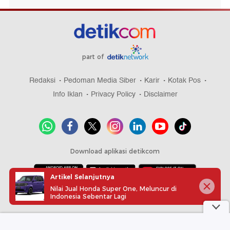
part of
Redaksi
Pedoman Media Siber
Karir
Kotak Pos
Info Iklan
Privacy Policy
Disclaimer
Download aplikasi detikcom
Artikel Selanjutnya
Nilai Jual Honda Super One, Meluncur di
Copyright @ 2026 detikcom, All right reserved
Indonesia Sebentar Lagi