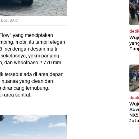
o: Doc. BAIC
deti
-Flow" yang menciptakan
Wuj
ping, mobil itu tampil elegan
yang
 inci dengan desain multi-
Tan
 sekelasnya, yakni panjang
mm, dan wheelbase 2.770 mm.
ik tersebut ada di area depan.
n nuansa yang clean dan
 dirancang terhubung,
 area sentral.
deti
Wuj
Adv
NX5
Jut