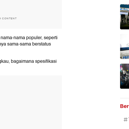
H CONTENT
 nama-nama populer, seperti
nya sama-sama berstatus
gkau, bagaimana spesifikasi
T
Ber
#