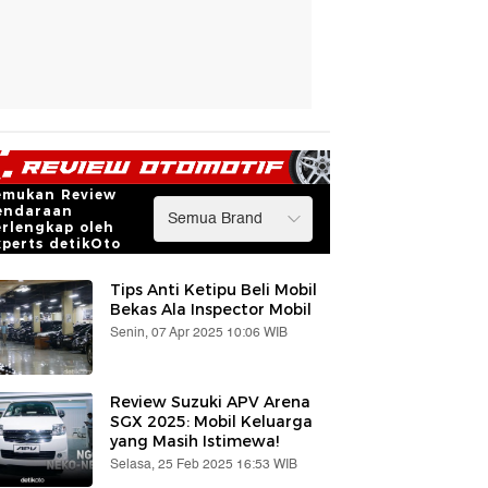
emukan Review
endaraan
erlengkap oleh
xperts detikOto
Tips Anti Ketipu Beli Mobil
Bekas Ala Inspector Mobil
Senin, 07 Apr 2025 10:06 WIB
Review Suzuki APV Arena
SGX 2025: Mobil Keluarga
yang Masih Istimewa!
Selasa, 25 Feb 2025 16:53 WIB