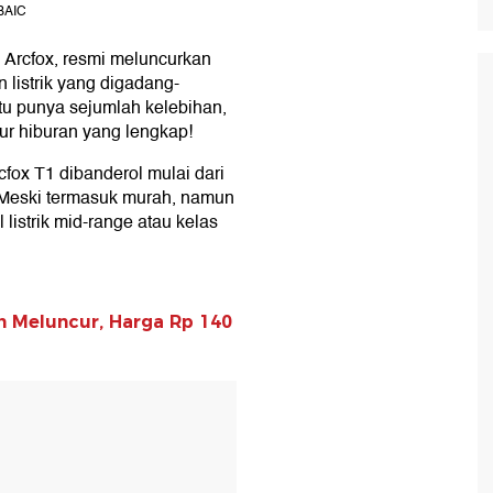
 BAIC
 Arcfox, resmi meluncurkan
 listrik yang digadang-
u punya sejumlah kelebihan,
tur hiburan yang lengkap!
rcfox T1 dibanderol mulai dari
. Meski termasuk murah, namun
 listrik mid-range atau kelas
in Meluncur, Harga Rp 140