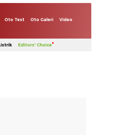
Oto Test
Oto Galeri
Video
istrik
Editors' Choice