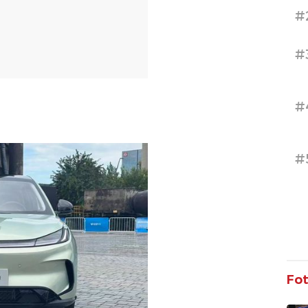
#
#
#
#
Fo