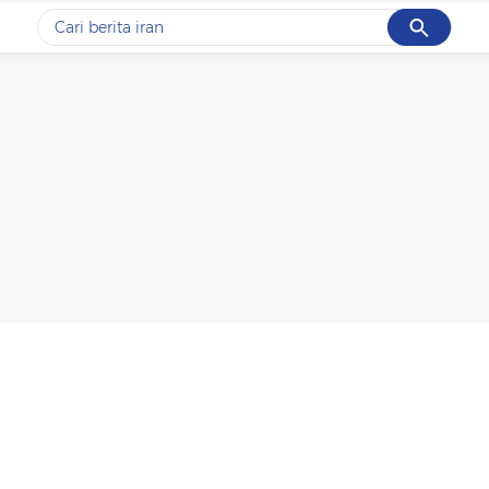
Cancel
Yang sedang ramai dicari
#1
gempa hari ini
#2
demo
#3
gempa
#4
iran
#5
prabowo
Promoted
Terakhir yang dicari
Loading...