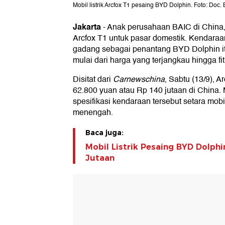
Mobil listrik Arcfox T1 pesaing BYD Dolphin. Foto: Doc.
Jakarta
-
Anak perusahaan BAIC di China,
Arcfox T1 untuk pasar domestik. Kendaraan
gadang sebagai penantang BYD Dolphin it
mulai dari harga yang terjangkau hingga fi
Disitat dari
Carnewschina
, Sabtu (13/9), A
62.800 yuan atau Rp 140 jutaan di China
spesifikasi kendaraan tersebut setara mobil
menengah.
Baca juga:
Mobil Listrik Pesaing BYD Dolph
Jutaan