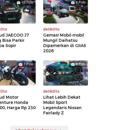
10 Foto
9 Foto
kOto
detikOto
ud JAECOO J7
Gemas! Mobil-mobil
 Bisa Parkir
Mungil Daihatsu
pa Sopir
Dipamerkan di GIIAS
2026
7 Foto
8 Foto
kOto
detikOto
ud Motor
Lihat Lebih Dekat
enture Honda
Mobil Sport
00, Harga Rp 230
Legendaris Nissan
a
Fairlady Z