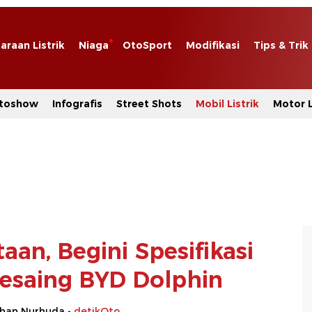
araan Listrik
Niaga
OtoSport
Modifikasi
Tips & Trik
toshow
Infografis
Street Shots
Mobil Listrik
Motor L
aan, Begini Spesifikasi
 Pesaing BYD Dolphin
rhan Nurhuda -
detikOto