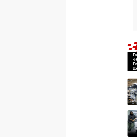
T
K
T
E