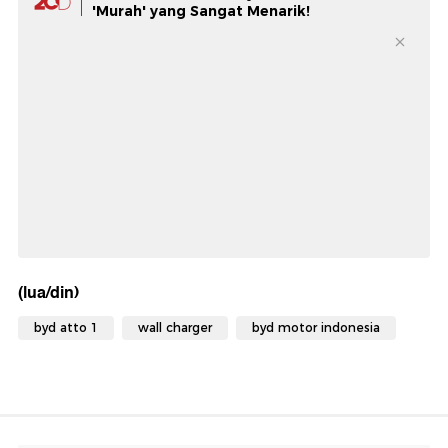
'Murah' yang Sangat Menarik!
(lua/din)
byd atto 1
wall charger
byd motor indonesia