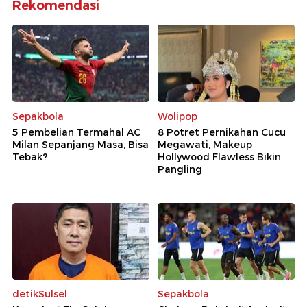
Rekomendasi
Sepakbola
Wolipop
5 Pembelian Termahal AC
8 Potret Pernikahan Cucu
Milan Sepanjang Masa, Bisa
Megawati, Makeup
Tebak?
Hollywood Flawless Bikin
Pangling
detikSulsel
Sepakbola