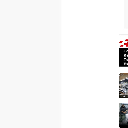
T
K
T
E