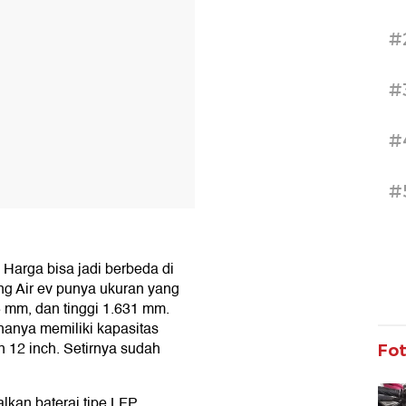
#
#
#
#
 Harga bisa jadi berbeda di
ing Air ev punya ukuran yang
 mm, dan tinggi 1.631 mm.
hanya memiliki kapasitas
 12 inch. Setirnya sudah
Fo
lkan baterai tipe LFP