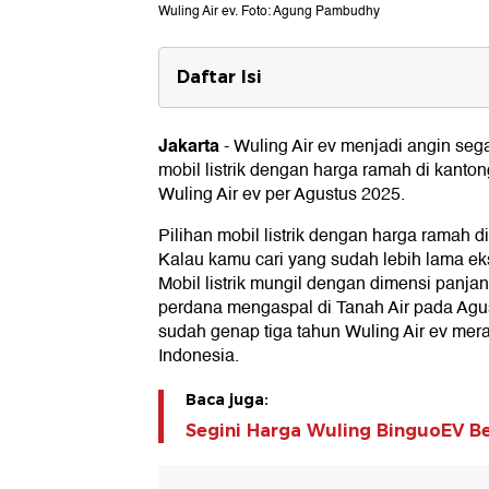
Wuling Air ev. Foto: Agung Pambudhy
Daftar Isi
Harga Wuling Air ev Agustus 2025
Jakarta
-
Wuling Air ev menjadi angin sega
Spesifikasi Wuling Air ev
mobil listrik dengan harga ramah di kantong
Wuling Air ev per Agustus 2025.
Pilihan mobil listrik dengan harga ramah 
Kalau kamu cari yang sudah lebih lama eks
Mobil listrik mungil dengan dimensi panjan
perdana mengaspal di Tanah Air pada Agus
sudah genap tiga tahun Wuling Air ev mer
Indonesia.
Baca juga:
Segini Harga Wuling BinguoEV B