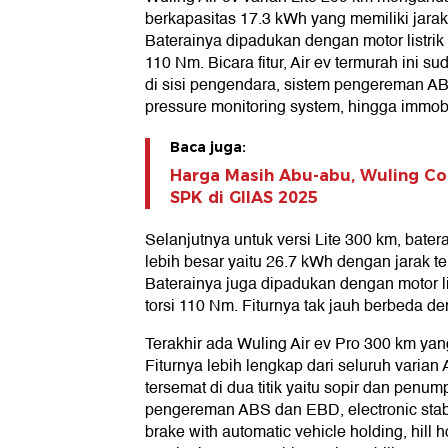
berkapasitas 17.3 kWh yang memiliki jara
Baterainya dipadukan dengan motor listrik
110 Nm. Bicara fitur, Air ev termurah ini s
di sisi pengendara, sistem pengereman ABS
pressure monitoring system, hingga immobi
Baca juga:
Harga Masih Abu-abu, Wuling Co
SPK di GIIAS 2025
Selanjutnya untuk versi Lite 300 km, bate
lebih besar yaitu 26.7 kWh dengan jarak 
Baterainya juga dipadukan dengan motor l
torsi 110 Nm. Fiturnya tak jauh berbeda de
Terakhir ada Wuling Air ev Pro 300 km yan
Fiturnya lebih lengkap dari seluruh varian 
tersemat di dua titik yaitu sopir dan penu
pengereman ABS dan EBD, electronic stabili
brake with automatic vehicle holding, hill ho