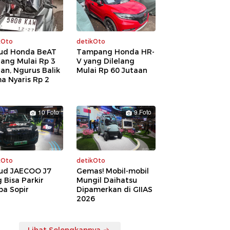
kOto
detikOto
ud Honda BeAT
Tampang Honda HR-
lang Mulai Rp 3
V yang Dilelang
an, Ngurus Balik
Mulai Rp 60 Jutaan
a Nyaris Rp 2
a
10 Foto
9 Foto
kOto
detikOto
ud JAECOO J7
Gemas! Mobil-mobil
 Bisa Parkir
Mungil Daihatsu
pa Sopir
Dipamerkan di GIIAS
2026
Lihat Selengkapnya