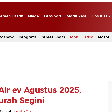
araan Listrik
Niaga
OtoSport
Modifikasi
Tips & Trik
toshow
Infografis
Street Shots
Mobil Listrik
Motor L
Air ev Agustus 2025,
rah Segini
Rayanti -
detikOto