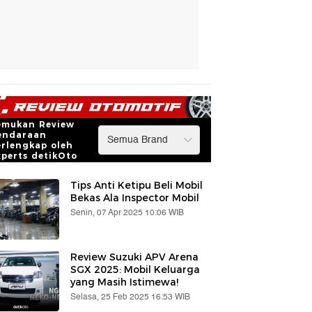
emukan Review
endaraan
erlengkap oleh
xperts detikOto
Tips Anti Ketipu Beli Mobil
Bekas Ala Inspector Mobil
Senin, 07 Apr 2025 10:06 WIB
Review Suzuki APV Arena
SGX 2025: Mobil Keluarga
yang Masih Istimewa!
Selasa, 25 Feb 2025 16:53 WIB