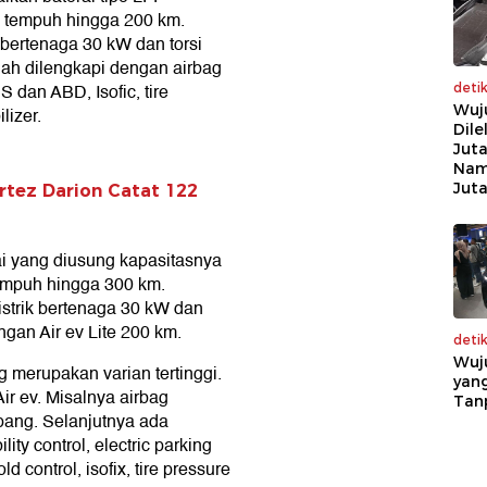
k tempuh hingga 200 km.
 bertenaga 30 kW dan torsi
udah dilengkapi dengan airbag
 dan ABD, Isofic, tire
deti
Wuj
lizer.
Dile
Juta
Nam
Jut
rtez Darion Catat 122
rai yang diusung kapasitasnya
tempuh hingga 300 km.
istrik bertenaga 30 kW dan
ngan Air ev Lite 200 km.
deti
Wuj
g merupakan varian tertinggi.
yang
Air ev. Misalnya airbag
Tan
mpang. Selanjutnya ada
ty control, electric parking
ld control, isofix, tire pressure