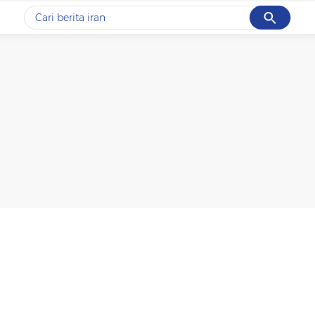
Cancel
Yang sedang ramai dicari
#1
data live draw sgp
#2
kebakaran
#3
prabowo
#4
iran
#5
gempa hari ini
Promoted
Terakhir yang dicari
Loading...