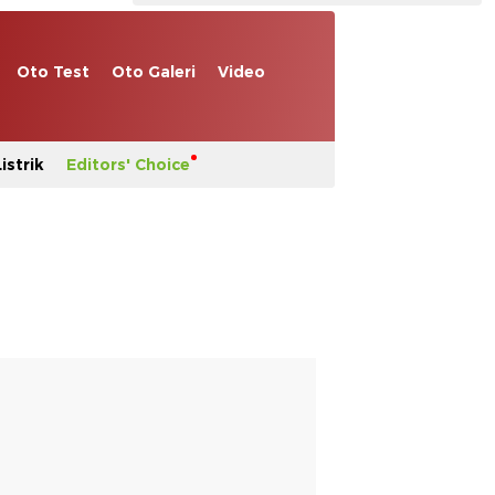
Oto Test
Oto Galeri
Video
istrik
Editors' Choice