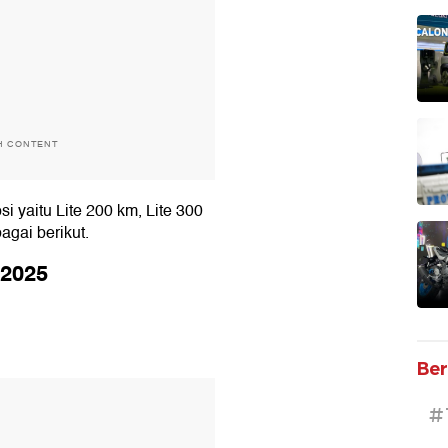
H CONTENT
si yaitu Lite 200 km, Lite 300
agai berikut.
 2025
Ber
T
#