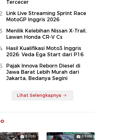
Tercecer
2
Link Live Streaming Sprint Race
MotoGP Inggris 2026
3
Menilik Kelebihan Nissan X-Trail,
Lawan Honda CR-V Cs
4
Hasil Kualifikasi Moto3 Inggris
2026: Veda Ega Start dari P16
5
Pajak Innova Reborn Diesel di
Jawa Barat Lebih Murah dari
Jakarta, Bedanya Segini
Lihat Selengkapnya
to
3 Foto
3 Foto