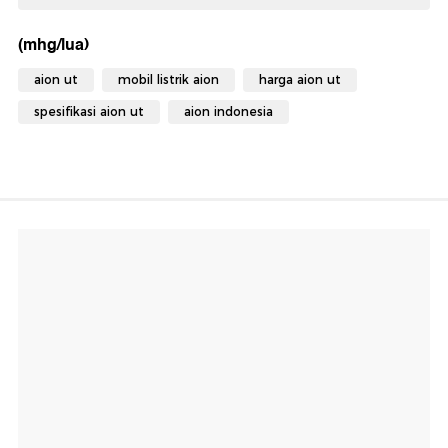
(mhg/lua)
aion ut
mobil listrik aion
harga aion ut
spesifikasi aion ut
aion indonesia