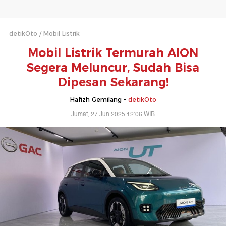
detikOto
Mobil Listrik
Mobil Listrik Termurah AION
Segera Meluncur, Sudah Bisa
Dipesan Sekarang!
Hafizh Gemilang -
detikOto
Jumat, 27 Jun 2025 12:06 WIB