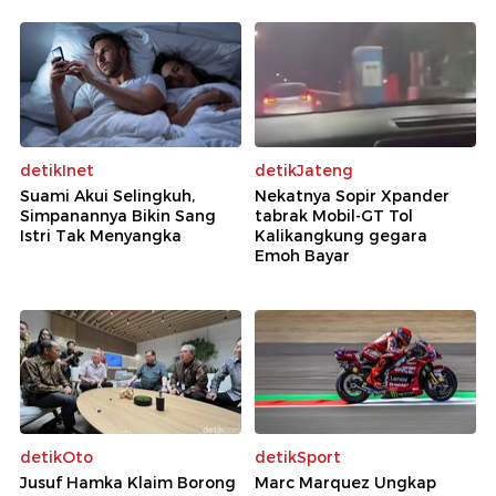
detikInet
detikJateng
Suami Akui Selingkuh,
Nekatnya Sopir Xpander
Simpanannya Bikin Sang
tabrak Mobil-GT Tol
Istri Tak Menyangka
Kalikangkung gegara
Emoh Bayar
detikOto
detikSport
Jusuf Hamka Klaim Borong
Marc Marquez Ungkap