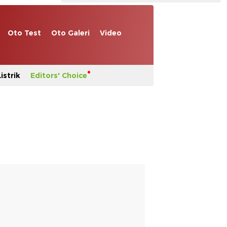
Oto Test
Oto Galeri
Video
istrik
Editors' Choice