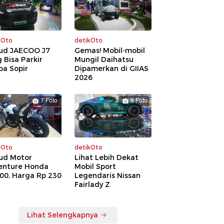
kOto
detikOto
ud JAECOO J7
Gemas! Mobil-mobil
 Bisa Parkir
Mungil Daihatsu
pa Sopir
Dipamerkan di GIIAS
2026
7 Foto
8 Foto
kOto
detikOto
ud Motor
Lihat Lebih Dekat
enture Honda
Mobil Sport
00, Harga Rp 230
Legendaris Nissan
a
Fairlady Z
Lihat Selengkapnya