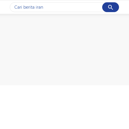
Cancel
Yang sedang ramai dicari
#1
gempa hari ini
#2
gempa
#3
prabowo
#4
iran
#5
demo
Promoted
Terakhir yang dicari
Loading...