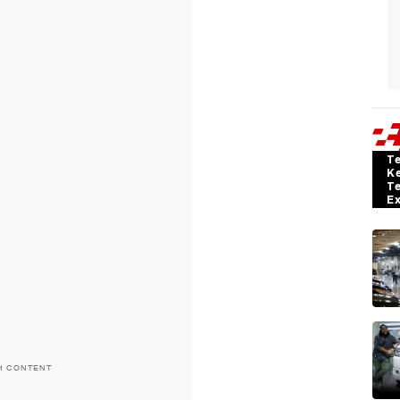
T
K
T
E
H CONTENT