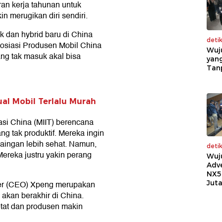
ran kerja tahunan untuk
 merugikan diri sendiri.
ik dan hybrid baru di China
deti
osiasi Produsen Mobil China
Wuj
g tak masuk akal bisa
yang
Tan
al Mobil Terlalu Murah
asi China (MIIT) berencana
ng tak produktif. Mereka ingin
ingan lebih sehat. Namun,
deti
Mereka justru yakin perang
Wuj
.
Adv
NX5
Jut
cer (CEO) Xpeng merupakan
akan berakhir di China.
etat dan produsen makin