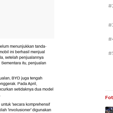
#
#
#
elum menunjukkan tanda-
obil ini berhasil menjual
#
la, setelah penjualannya
 Sementara itu, penjualan
ualan, BYD juga tengah
nggerak. Pada April,
curkan setidaknya dua model
.
Fo
untuk 'secara komprehensif
ilah 'involusioner' digunakan