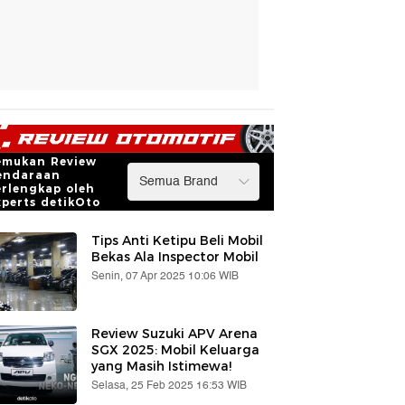
emukan Review
endaraan
erlengkap oleh
xperts detikOto
Tips Anti Ketipu Beli Mobil
Bekas Ala Inspector Mobil
Senin, 07 Apr 2025 10:06 WIB
Review Suzuki APV Arena
SGX 2025: Mobil Keluarga
yang Masih Istimewa!
Selasa, 25 Feb 2025 16:53 WIB