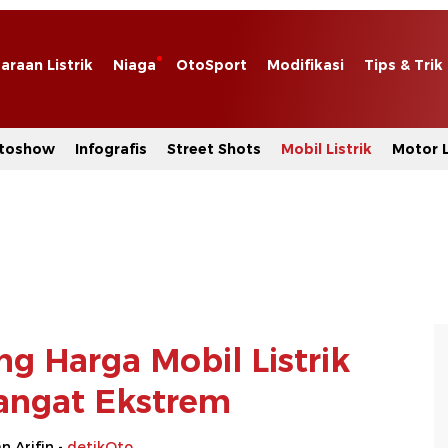
araan Listrik
Niaga
OtoSport
Modifikasi
Tips & Trik
toshow
Infografis
Street Shots
Mobil Listrik
Motor L
g Harga Mobil Listrik
angat Ekstrem
 Arifin -
detikOto