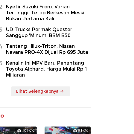
2
Nyetir Suzuki Fronx Varian
Tertinggi, Tetap Berkesan Meski
Bukan Pertama Kali
3
UD Trucks Permak Quester,
Sanggup 'Minum' BBM B50
4
Tantang Hilux-Triton, Nissan
Navara PRO-4X Dijual Rp 695 Juta
5
Kenalin Ini MPV Baru Penantang
Toyota Alphard, Harga Mulai Rp 1
Miliaran
Lihat Selengkapnya
to
10 Foto
9 Foto