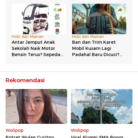
Rekomendasi
Wolipop
Wolipop
Potret Wulan Guritno
Viral Alumni SMA Bogor