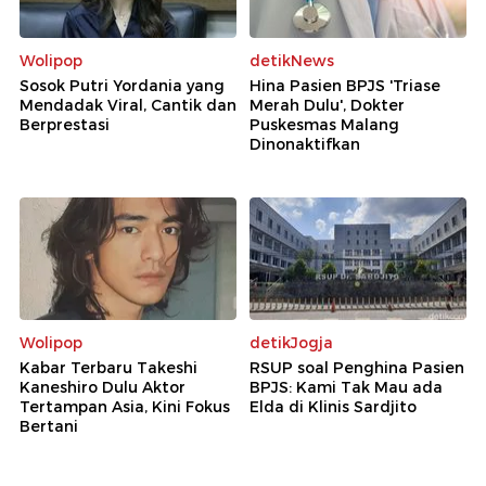
Wolipop
detikNews
Sosok Putri Yordania yang
Hina Pasien BPJS 'Triase
Mendadak Viral, Cantik dan
Merah Dulu', Dokter
Berprestasi
Puskesmas Malang
Dinonaktifkan
Wolipop
detikJogja
Kabar Terbaru Takeshi
RSUP soal Penghina Pasien
Kaneshiro Dulu Aktor
BPJS: Kami Tak Mau ada
Tertampan Asia, Kini Fokus
Elda di Klinis Sardjito
Bertani