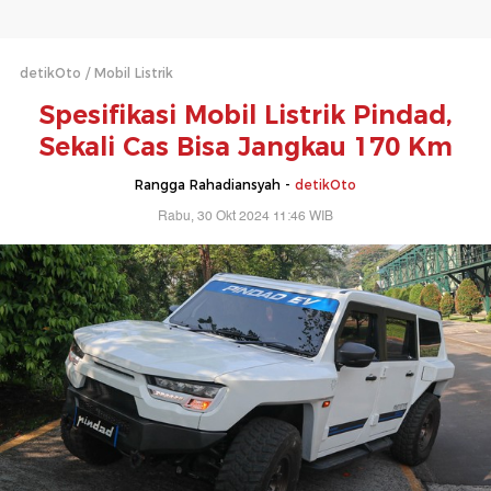
detikOto
Mobil Listrik
Spesifikasi Mobil Listrik Pindad,
Sekali Cas Bisa Jangkau 170 Km
Rangga Rahadiansyah -
detikOto
Rabu, 30 Okt 2024 11:46 WIB