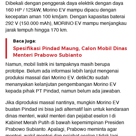
Dibekali dengan penggerak daya elektrik dengan daya
160 HP / 125kW, Morino EV mampu dipacu dengan
kecepatan aman 100 km/jam. Dengan kapasitas baterai
292 V (150.000 mAh), MORINO EV mampu menjangkau
jarak tempuh hingga 170 km.
Baca juga:
Spesifikasi Pindad Maung, Calon Mobil Dinas
Menteri Prabowo Subianto
Namun, mobil listrik ini tampaknya masih berupa
prototipe. Belum ada informasi lebih lanjut mengenai
produksi massal dari Morino EV. detikOto sudah
menanyakan kelanjutan pengembangan Morino EV
kepada pihak PT Pindad, namun belum ada jawaban.
Jika diproduksi massal nantinya, mungkin Morino EV
buatan Pindad ini bisa jadi alternatif lain untuk kendaraan
dinas menteri, wakil menteri dan pejabat eselon I di
Kabinet Merah Putih di bawah kepemimpinan Presiden
Prabowo Subianto. Apalagi, Prabowo meminta agar
menteri, wakil menteri dan pejabat eselon I tidak lagi