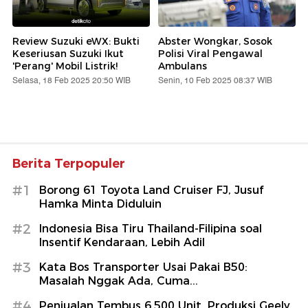
Review Suzuki eWX: Bukti
Abster Wongkar, Sosok
Keseriusan Suzuki Ikut
Polisi Viral Pengawal
'Perang' Mobil Listrik!
Ambulans
Selasa, 18 Feb 2025 20:50 WIB
Senin, 10 Feb 2025 08:37 WIB
Berita Terpopuler
#1
Borong 61 Toyota Land Cruiser FJ, Jusuf
Hamka Minta Diduluin
#2
Indonesia Bisa Tiru Thailand-Filipina soal
Insentif Kendaraan, Lebih Adil
#3
Kata Bos Transporter Usai Pakai B50:
Masalah Nggak Ada, Cuma...
#4
Penjualan Tembus 6.500 Unit, Produksi Geely