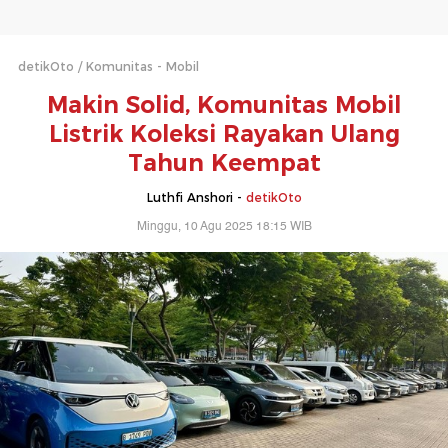
detikOto
Komunitas - Mobil
Makin Solid, Komunitas Mobil
Listrik Koleksi Rayakan Ulang
Tahun Keempat
Luthfi Anshori -
detikOto
Minggu, 10 Agu 2025 18:15 WIB