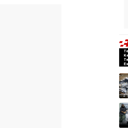
T
K
T
E