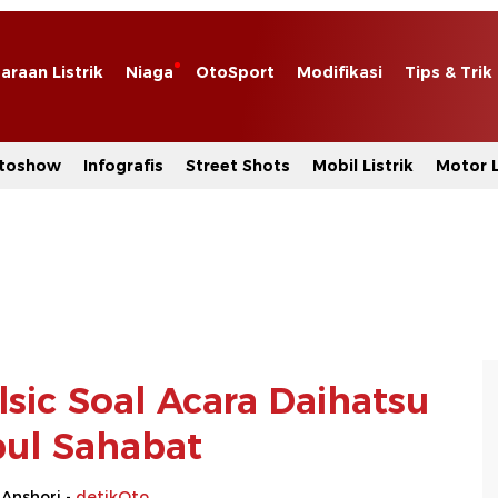
araan Listrik
Niaga
OtoSport
Modifikasi
Tips & Trik
toshow
Infografis
Street Shots
Mobil Listrik
Motor L
lsic Soal Acara Daihatsu
ul Sahabat
 Anshori -
detikOto