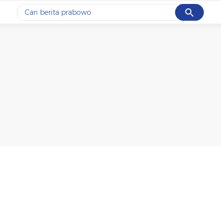
Cancel
Yang sedang ramai dicari
#1
gempa hari ini
#2
gempa
#3
prabowo
#4
iran
#5
demo
Promoted
Terakhir yang dicari
Loading...