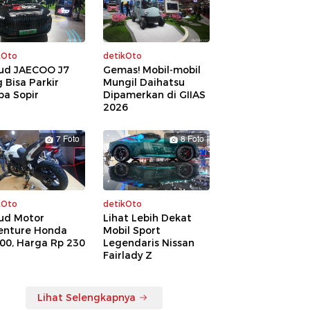
kOto
detikOto
ud JAECOO J7
Gemas! Mobil-mobil
 Bisa Parkir
Mungil Daihatsu
pa Sopir
Dipamerkan di GIIAS
2026
7 Foto
8 Foto
kOto
detikOto
ud Motor
Lihat Lebih Dekat
enture Honda
Mobil Sport
00, Harga Rp 230
Legendaris Nissan
a
Fairlady Z
Lihat Selengkapnya