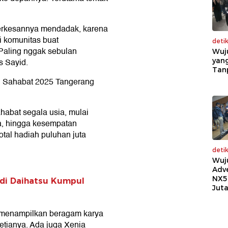
terkesannya mendadak, karena
i komunitas buat
deti
 Paling nggak sebulan
Wuj
s Sayid.
yang
Tan
l Sahabat 2025 Tangerang
habat segala usia, mulai
, hingga kesempatan
tal hadiah puluhan juta
deti
Wuj
Adv
NX5
di Daihatsu Kumpul
Jut
ng menampilkan beragam karya
etianya. Ada juga Xenia