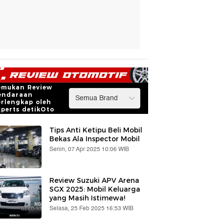
emukan Review
endaraan
erlengkap oleh
xperts detikOto
Tips Anti Ketipu Beli Mobil
Bekas Ala Inspector Mobil
Senin, 07 Apr 2025 10:06 WIB
Review Suzuki APV Arena
SGX 2025: Mobil Keluarga
yang Masih Istimewa!
Selasa, 25 Feb 2025 16:53 WIB