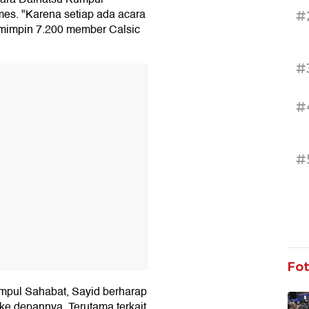
es. "Karena setiap ada acara
#
memimpin 7.200 member Calsic
#
T
#
#
Fo
mpul Sahabat, Sayid berharap
 ke depannya. Terutama terkait