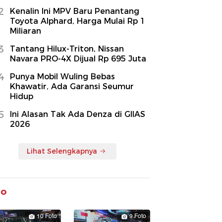
2
Kenalin Ini MPV Baru Penantang
Toyota Alphard, Harga Mulai Rp 1
Miliaran
3
Tantang Hilux-Triton, Nissan
Navara PRO-4X Dijual Rp 695 Juta
4
Punya Mobil Wuling Bebas
Khawatir, Ada Garansi Seumur
Hidup
5
Ini Alasan Tak Ada Denza di GIIAS
2026
Lihat Selengkapnya
to
10 Foto
9 Foto