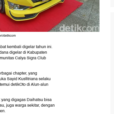
ori/detikcom
t kembali digelar tahun ini.
ana digelar di Kabupaten
omunitas Calya Sigra Club
rbagai chapter, yang
uka Sayid Kusfitriana selaku
emui detikOto di Alun-alun
 yang digagas Daihatsu bisa
u, juga warga sekitar, dengan
en.