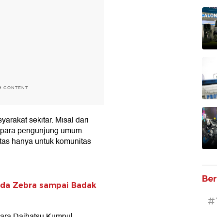
H CONTENT
arakat sekitar. Misal dari
 para pengunjung umum.
atas hanya untuk komunitas
Ber
 Ada Zebra sampai Badak
#
cara Daihatsu Kumpul