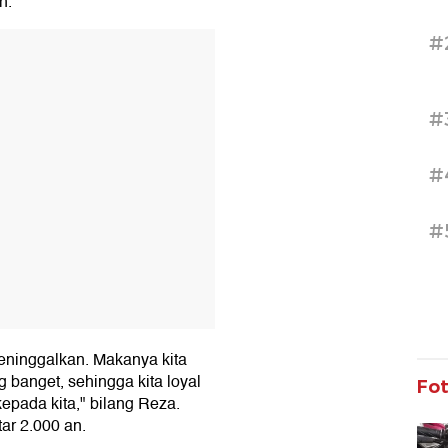
n.
#
T
#
#
#
eninggalkan. Makanya kita
g banget, sehingga kita loyal
Fo
epada kita," bilang Reza.
ar 2.000 an.