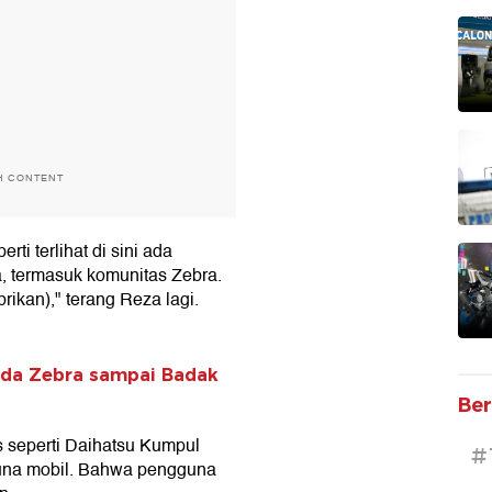
H CONTENT
ti terlihat di sini ada
, termasuk komunitas Zebra.
rikan)," terang Reza lagi.
 Ada Zebra sampai Badak
Ber
s seperti Daihatsu Kumpul
#
guna mobil. Bahwa pengguna