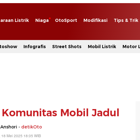
araan Listrik
Niaga
OtoSport
Modifikasi
Tips & Trik
toshow
Infografis
Street Shots
Mobil Listrik
Motor L
 Komunitas Mobil Jadul
 Anshori -
detikOto
 18 Mei 2025 18:05 WIB