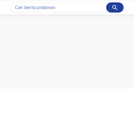
Cancel
Yang sedang ramai dicari
#1
data live draw sgp
#2
kebakaran
#3
prabowo
#4
iran
#5
gempa hari ini
Promoted
Terakhir yang dicari
Loading...