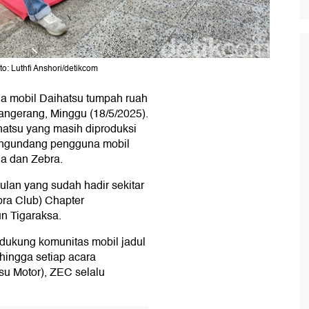
o: Luthfi Anshori/detikcom
a mobil Daihatsu tumpah ruah
angerang, Minggu (18/5/2025).
atsu yang masih diproduksi
mengundang pengguna mobil
ia dan Zebra.
ulan yang sudah hadir sekitar
ra Club) Chapter
un Tigaraksa.
ukung komunitas mobil jadul
hingga setiap acara
su Motor), ZEC selalu