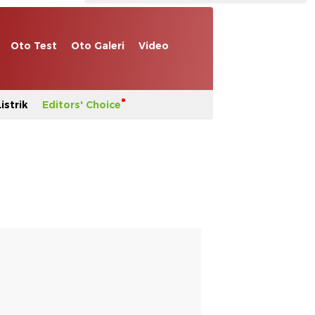
Oto Test
Oto Galeri
Video
istrik
Editors' Choice