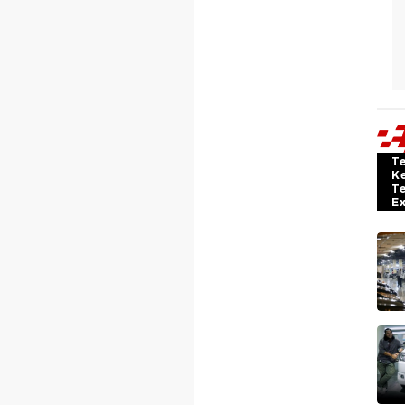
T
K
T
E