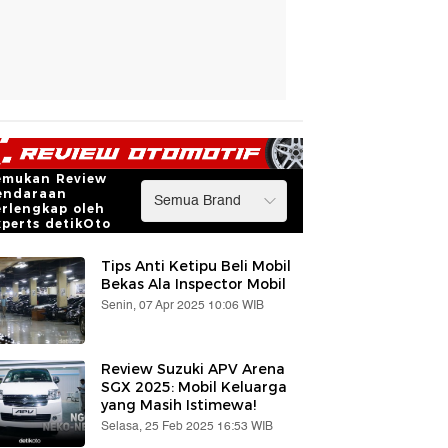
emukan Review
endaraan
erlengkap oleh
xperts detikOto
Tips Anti Ketipu Beli Mobil
Bekas Ala Inspector Mobil
Senin, 07 Apr 2025 10:06 WIB
Review Suzuki APV Arena
SGX 2025: Mobil Keluarga
yang Masih Istimewa!
Selasa, 25 Feb 2025 16:53 WIB