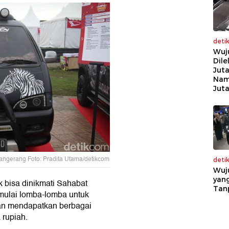
deti
Wuj
Dile
Juta
Nam
Jut
Tangerang Foto: Pradita Utama/detikcom
deti
Wuj
yang
k bisa dinikmati Sahabat
Tan
mulai lomba-lomba untuk
an mendapatkan berbagai
 rupiah.