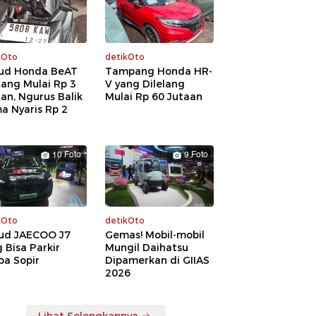
kOto
detikOto
ud Honda BeAT
Tampang Honda HR-
lang Mulai Rp 3
V yang Dilelang
an, Ngurus Balik
Mulai Rp 60 Jutaan
a Nyaris Rp 2
a
10 Foto
9 Foto
kOto
detikOto
ud JAECOO J7
Gemas! Mobil-mobil
 Bisa Parkir
Mungil Daihatsu
pa Sopir
Dipamerkan di GIIAS
2026
Lihat Selengkapnya