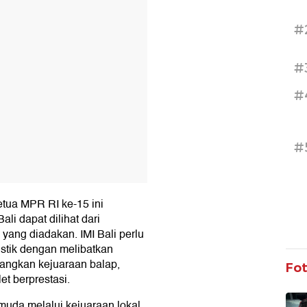
#
#
#
#
tua MPR RI ke-15 ini
ali dapat dilihat dari
yang diadakan. IMI Bali perlu
stik dengan melibatkan
nangkan kejuaraan balap,
Fo
t berprestasi.
muda melalui kejuaraan lokal