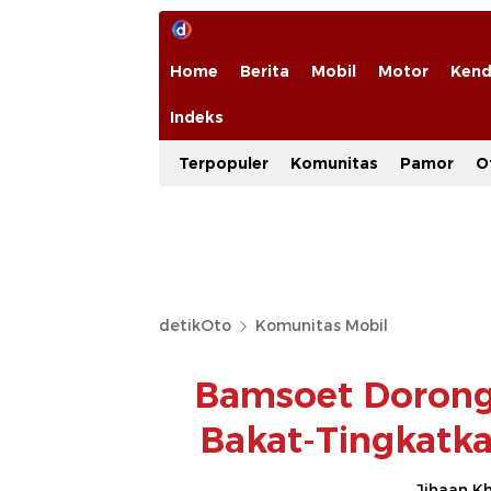
Home
Berita
Mobil
Motor
Kend
Indeks
Terpopuler
Komunitas
Pamor
O
detikOto
Komunitas Mobil
Bamsoet Dorong
Bakat-Tingkatka
Jihaan Kh