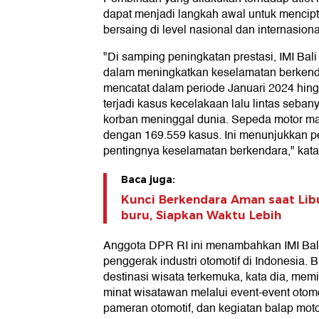
dapat menjadi langkah awal untuk mencipt
bersaing di level nasional dan internasiona
"Di samping peningkatan prestasi, IMI Bali
dalam meningkatkan keselamatan berkenda
mencatat dalam periode Januari 2024 hing
terjadi kasus kecelakaan lalu lintas seba
korban meninggal dunia. Sepeda motor m
dengan 169.559 kasus. Ini menunjukkan p
pentingnya keselamatan berkendara," kat
Baca juga:
Kunci Berkendara Aman saat Lib
buru, Siapkan Waktu Lebih
Anggota DPR RI ini menambahkan IMI Bali
penggerak industri otomotif di Indonesia. B
destinasi wisata terkemuka, kata dia, memi
minat wisatawan melalui event-event otomoti
pameran otomotif, dan kegiatan balap moto