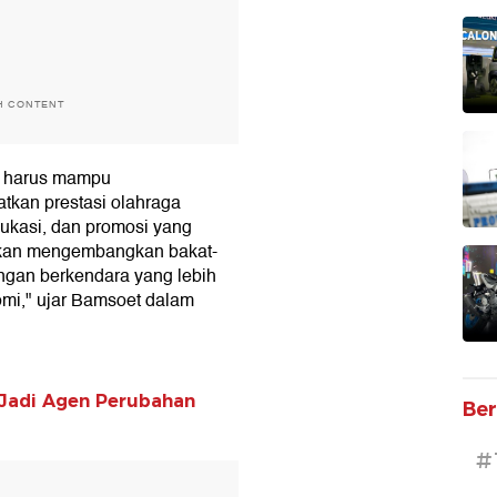
H CONTENT
li harus mampu
kan prestasi olahraga
edukasi, dan promosi yang
 akan mengembangkan bakat-
ungan berkendara yang lebih
i," ujar Bamsoet dalam
Jadi Agen Perubahan
Ber
#
T