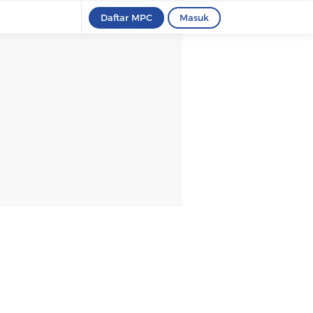
Daftar MPC
Masuk