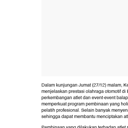
Dalam kunjungan Jumat (27/12) malam, Ke
menjelaskan prestasi olahraga otomotif di B
perkembangan atlet dan event-event balap 
memperkuat program pembinaan yang holi
pelatih profesional. Selain banyak menye
sehingga dapat membantu menciptakan atle
Pembinaan yang dilakukan terhadap atlet 