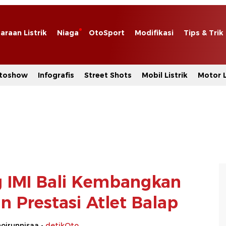
araan Listrik
Niaga
OtoSport
Modifikasi
Tips & Trik
toshow
Infografis
Street Shots
Mobil Listrik
Motor L
 IMI Bali Kembangkan
n Prestasi Atlet Balap
oirunnisaa -
detikOto