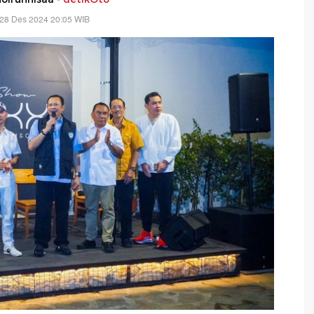
 28 Des 2024 20:05 WIB