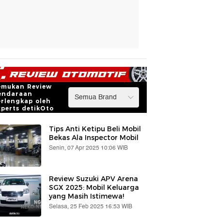
emukan Review
endaraan
erlengkap oleh
xperts detikOto
Tips Anti Ketipu Beli Mobil
Bekas Ala Inspector Mobil
Senin, 07 Apr 2025 10:06 WIB
Review Suzuki APV Arena
SGX 2025: Mobil Keluarga
yang Masih Istimewa!
Selasa, 25 Feb 2025 16:53 WIB