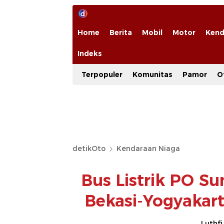
Home
Berita
Mobil
Motor
Kend
Indeks
Terpopuler
Komunitas
Pamor
O
detikOto
Kendaraan Niaga
Bus Listrik PO S
Bekasi-Yogyakar
Luthfi