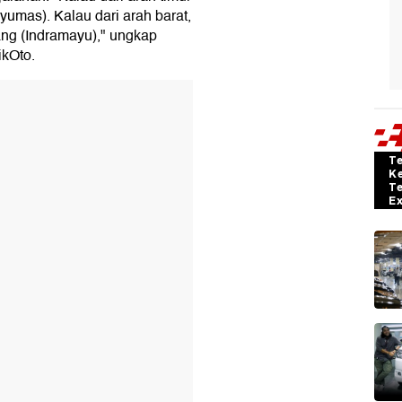
yumas). Kalau dari arah barat,
ng (Indramayu)," ungkap
ikOto.
T
K
T
E