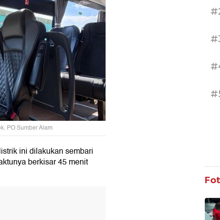
#
#
#
#
Dok. PO Sumber Alam
strik ini dilakukan sembari
ktunya berkisar 45 menit
Fo
T