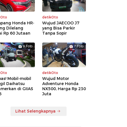
kOto
detikOto
pang Honda HR-
Wujud JAECOO J7
ng Dilelang
yang Bisa Parkir
i Rp 60 Jutaan
Tanpa Sopir
9 Foto
7 Foto
kOto
detikOto
as! Mobil-mobil
Wujud Motor
gil Daihatsu
Adventure Honda
amerkan di GIIAS
NX500, Harga Rp 230
6
Juta
Lihat Selengkapnya