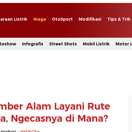
araan Listrik
Niaga
OtoSport
Modifikasi
Tips & Trik
toshow
Infografis
Street Shots
Mobil Listrik
Motor L
umber Alam Layani Rute
ta, Ngecasnya di Mana?
 Anshori -
detikOto