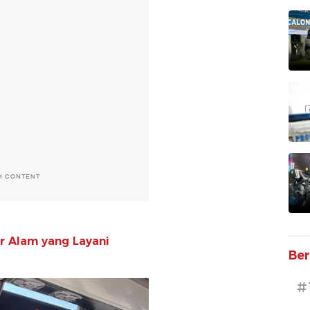
H CONTENT
er Alam yang Layani
Ber
#