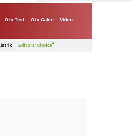
Oto Test
Oto Galeri
Video
istrik
Editors' Choice