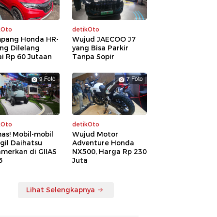
kOto
detikOto
pang Honda HR-
Wujud JAECOO J7
ng Dilelang
yang Bisa Parkir
i Rp 60 Jutaan
Tanpa Sopir
9 Foto
7 Foto
kOto
detikOto
as! Mobil-mobil
Wujud Motor
gil Daihatsu
Adventure Honda
amerkan di GIIAS
NX500, Harga Rp 230
6
Juta
Lihat Selengkapnya