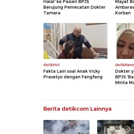
Halal' ke Pasien BPJS
Mayat B
Berujung Pemecatan Dokter
Ambaraw
Tamara
Korban
detikHot
detikNew
Fakta Lain soal Anak Vicky
Dokter y
Prasetyo dengan Fangfang
BPJS 'Ba
Minta M
Berita detikcom Lainnya