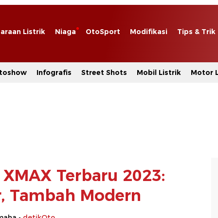
araan Listrik
Niaga
OtoSport
Modifikasi
Tips & Trik
toshow
Infografis
Street Shots
Mobil Listrik
Motor L
XMAX Terbaru 2023:
r, Tambah Modern
maha -
detikOto