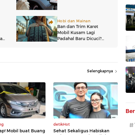
Selengkapnya
Ber
#
ng
detikHot
ap! Mobil buat Buang
Sehat Sekaligus Habiskan