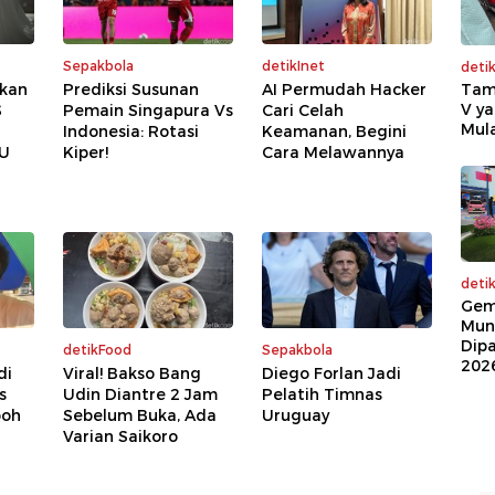
Sepakbola
detikInet
deti
kan
Prediksi Susunan
AI Permudah Hacker
Tam
V ya
S
Pemain Singapura Vs
Cari Celah
Mula
Indonesia: Rotasi
Keamanan, Begini
CU
Kiper!
Cara Melawannya
deti
Gem
Mun
Dip
detikFood
Sepakbola
202
di
Viral! Bakso Bang
Diego Forlan Jadi
s
Udin Diantre 2 Jam
Pelatih Timnas
boh
Sebelum Buka, Ada
Uruguay
Varian Saikoro