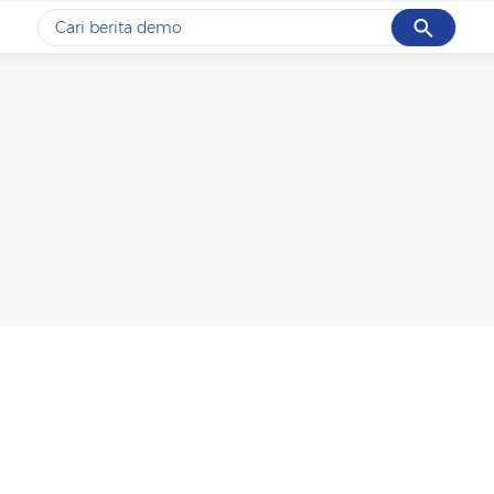
Cancel
Yang sedang ramai dicari
#1
piala presiden 2026
#2
prabowo
#3
gempa hari ini
#4
demo
#5
iran
Promoted
Terakhir yang dicari
Loading...