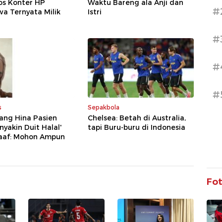
os Konter HP
Waktu Bareng ala Anji dan
#
a Ternyata Milik
Istri
#
#
#
s
Sepakbola
ang Hina Pasien
Chelsea: Betah di Australia,
nyakin Duit Halal'
tapi Buru-buru di Indonesia
aaf: Mohon Ampun
Fo