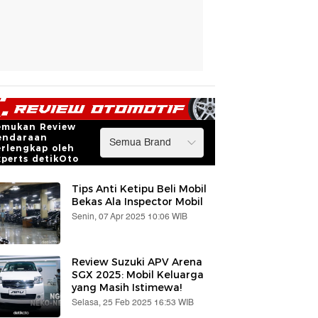
emukan Review
endaraan
erlengkap oleh
xperts detikOto
Tips Anti Ketipu Beli Mobil
Bekas Ala Inspector Mobil
Senin, 07 Apr 2025 10:06 WIB
Review Suzuki APV Arena
SGX 2025: Mobil Keluarga
yang Masih Istimewa!
Selasa, 25 Feb 2025 16:53 WIB