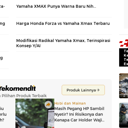
za-
Yamaha XMAX Punya Warna Baru Nih...
ing
Harga Honda Forza vs Yamaha Xmax Terbaru
Modifikasi Radikal Yamaha Xmax, Terinspirasi
Konsep Y/AI
T
K
ng
T
E