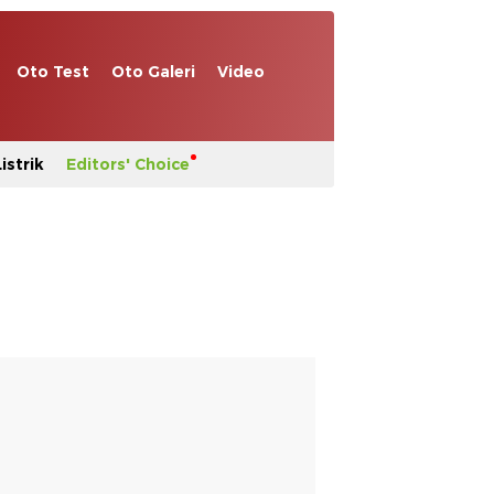
Oto Test
Oto Galeri
Video
istrik
Editors' Choice