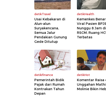
detikTravel
detikHealth
Usai Kebakaran di
Kemenkes Benar
Alun-alun
Viral Pasien BPJ
Suryakencana,
Nunggu 8 Jam di
Semua Jalur
RSCM, Ruang H
Pendakian Gunung
Terbatas
Gede Ditutup
detikFinance
detikHot
Pemerintah Bidik
Komentar Raisa 
Pajak dari Rumah
Unggahan Mathi
Kontrakan Tahun
Molinie Bikin He
Depan