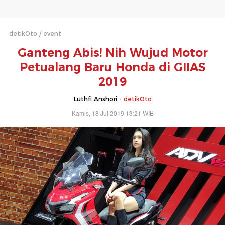
detikOto
event
Ganteng Abis! Nih Wujud Motor
Petualang Baru Honda di GIIAS
2019
Luthfi Anshori -
detikOto
Kamis, 18 Jul 2019 13:21 WIB