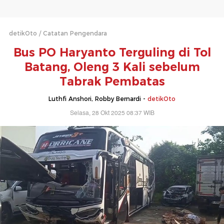
detikOto
Catatan Pengendara
Bus PO Haryanto Terguling di Tol
Batang, Oleng 3 Kali sebelum
Tabrak Pembatas
Luthfi Anshori, Robby Bernardi -
detikOto
Selasa, 28 Okt 2025 08:37 WIB