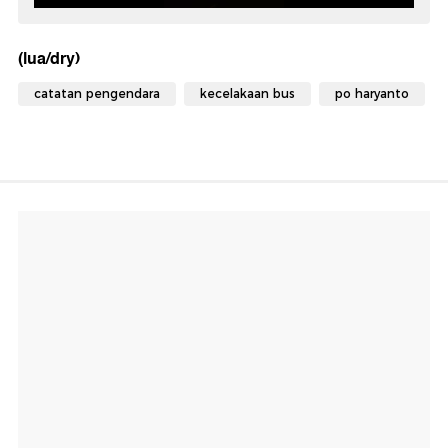
(lua/dry)
catatan pengendara
kecelakaan bus
po haryanto