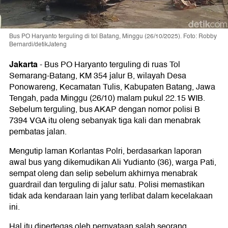
Bus PO Haryanto terguling di tol Batang, Minggu (26/10/2025). Foto: Robby
Bernardi/detikJateng
Jakarta
-
Bus PO Haryanto terguling di ruas Tol
Semarang-Batang, KM 354 jalur B, wilayah Desa
Ponowareng, Kecamatan Tulis, Kabupaten Batang, Jawa
Tengah, pada Minggu (26/10) malam pukul 22.15 WIB.
Sebelum terguling, bus AKAP dengan nomor polisi B
7394 VGA itu oleng sebanyak tiga kali dan menabrak
pembatas jalan.
Mengutip laman Korlantas Polri, berdasarkan laporan
awal bus yang dikemudikan Ali Yudianto (36), warga Pati,
sempat oleng dan selip sebelum akhirnya menabrak
guardrail dan terguling di jalur satu. Polisi memastikan
tidak ada kendaraan lain yang terlibat dalam kecelakaan
ini.
Hal itu dipertegas oleh pernyataan salah seorang