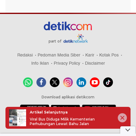
part of
Redaksi
Pedoman Media Siber
Karir
Kotak Pos
Info Iklan
Privacy Policy
Disclaimer
Download aplikasi detikcom
Artikel Selanjutnya
Viral Bus Diduga Milik Kementerian
Copyright @ 2026 detikcom, All right reserved
Perhubungan Lewat Bahu Jalan