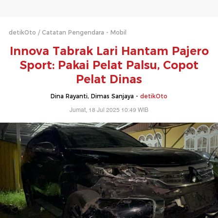
detikOto
Catatan Pengendara - Mobil
Innova Tabrak Lari Hantam Pajero
Sport: Pakai Pelat Palsu, Copot
Pelat Dinas
Dina Rayanti, Dimas Sanjaya -
detikOto
Jumat, 18 Jul 2025 10:49 WIB