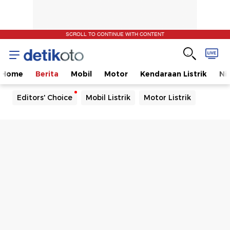
SCROLL TO CONTINUE WITH CONTENT
Home
Berita
Mobil
Motor
Kendaraan Listrik
Ni
Editors' Choice
Mobil Listrik
Motor Listrik