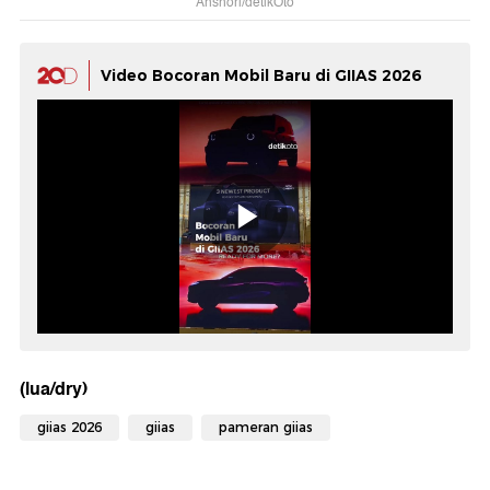
Anshori/detikOto
Video Bocoran Mobil Baru di GIIAS 2026
(lua/dry)
giias 2026
giias
pameran giias