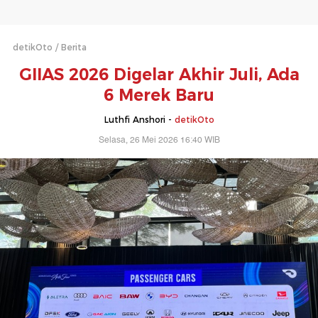
detikOto
Berita
GIIAS 2026 Digelar Akhir Juli, Ada
6 Merek Baru
Luthfi Anshori -
detikOto
Selasa, 26 Mei 2026 16:40 WIB