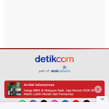
part of
Redaksi
Pedoman Media Siber
Karir
Kotak Pos
Artikel Selanjutnya
Info Iklan
Privacy Policy
Disclaimer
Harga BBM di Malaysia Naik, tapi Bensin RON 95
Masih Lebih Murah dari Pertamax