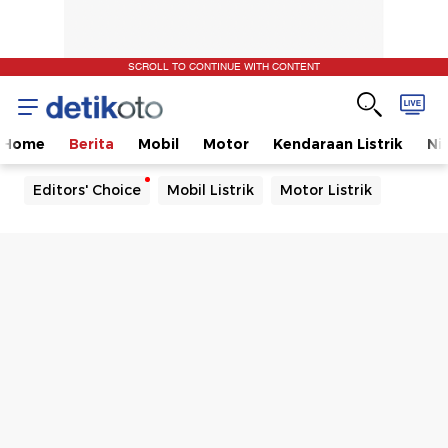
SCROLL TO CONTINUE WITH CONTENT
Home
Berita
Mobil
Motor
Kendaraan Listrik
Ni
Editors' Choice
Mobil Listrik
Motor Listrik