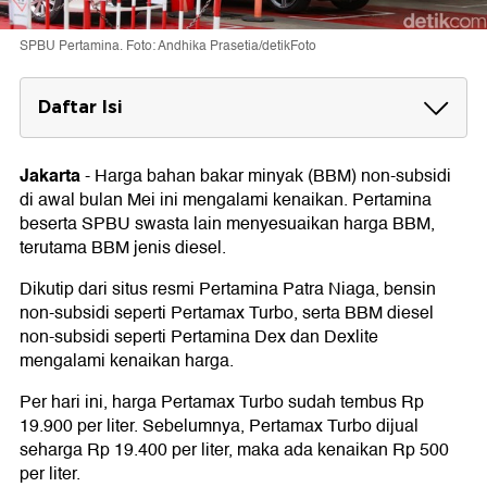
SPBU Pertamina. Foto: Andhika Prasetia/detikFoto
Daftar Isi
Harga BBM per 4 Mei 2026
Pertamina
Jakarta
-
Harga bahan bakar minyak (BBM) non-subsidi
BP
di awal bulan Mei ini mengalami kenaikan. Pertamina
VIVO
beserta SPBU swasta lain menyesuaikan harga BBM,
terutama BBM jenis diesel.
Dikutip dari situs resmi Pertamina Patra Niaga, bensin
non-subsidi seperti Pertamax Turbo, serta BBM diesel
non-subsidi seperti Pertamina Dex dan Dexlite
mengalami kenaikan harga.
Per hari ini, harga Pertamax Turbo sudah tembus Rp
19.900 per liter. Sebelumnya, Pertamax Turbo dijual
seharga Rp 19.400 per liter, maka ada kenaikan Rp 500
per liter.