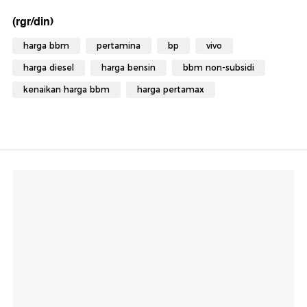
(rgr/din)
harga bbm
pertamina
bp
vivo
harga diesel
harga bensin
bbm non-subsidi
kenaikan harga bbm
harga pertamax