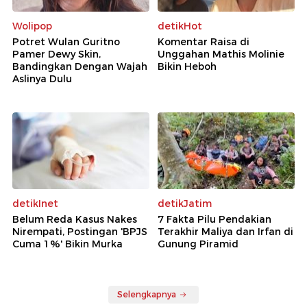
Wolipop
detikHot
Potret Wulan Guritno
Komentar Raisa di
Pamer Dewy Skin,
Unggahan Mathis Molinie
Bandingkan Dengan Wajah
Bikin Heboh
Aslinya Dulu
detikInet
detikJatim
Belum Reda Kasus Nakes
7 Fakta Pilu Pendakian
Nirempati, Postingan 'BPJS
Terakhir Maliya dan Irfan di
Cuma 1%' Bikin Murka
Gunung Piramid
Selengkapnya