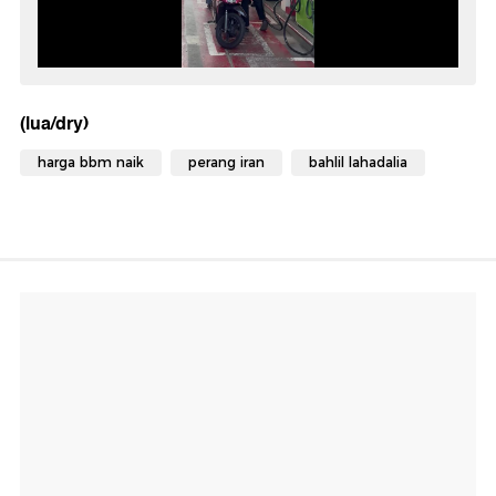
(lua/dry)
harga bbm naik
perang iran
bahlil lahadalia