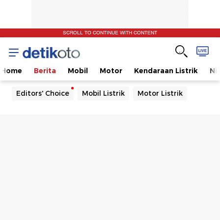
SCROLL TO CONTINUE WITH CONTENT
Home
Berita
Mobil
Motor
Kendaraan Listrik
Ni
Editors' Choice
Mobil Listrik
Motor Listrik