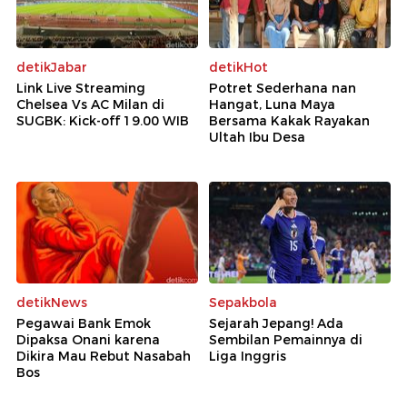
detikJabar
detikHot
Link Live Streaming
Potret Sederhana nan
Chelsea Vs AC Milan di
Hangat, Luna Maya
SUGBK: Kick-off 19.00 WIB
Bersama Kakak Rayakan
Ultah Ibu Desa
detikNews
Sepakbola
Pegawai Bank Emok
Sejarah Jepang! Ada
Dipaksa Onani karena
Sembilan Pemainnya di
Dikira Mau Rebut Nasabah
Liga Inggris
Bos