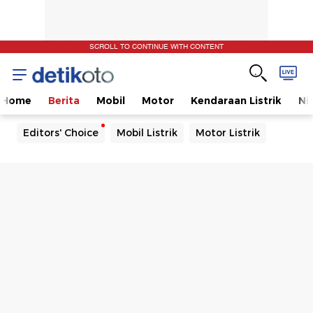
SCROLL TO CONTINUE WITH CONTENT
Home
Berita
Mobil
Motor
Kendaraan Listrik
Ni
Editors' Choice
Mobil Listrik
Motor Listrik