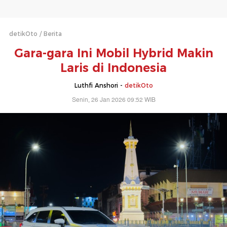
detikOto
Berita
Gara-gara Ini Mobil Hybrid Makin
Laris di Indonesia
Luthfi Anshori -
detikOto
Senin, 26 Jan 2026 09:52 WIB