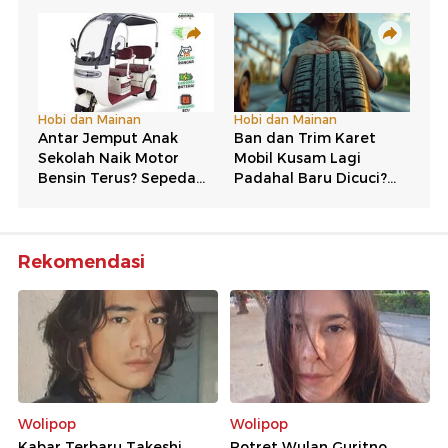
Rekomendasi
Wolipop
Wolipop
Kabar Terbaru Takeshi
Potret Wulan Guritno